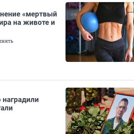
жнение «мертвый
ира на животе и
лнять
 наградили
гали