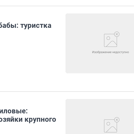
абы: туристка
иловые:
озяйки крупного