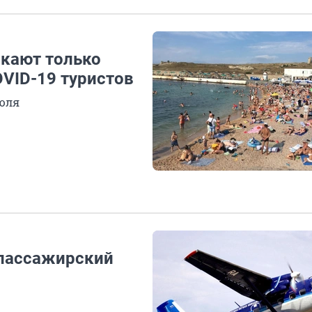
скают только
VID-19 туристов
июля
 пассажирский