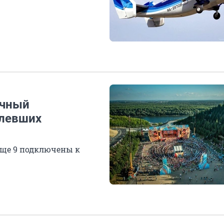
очный
олевших
 еще 9 подключены к