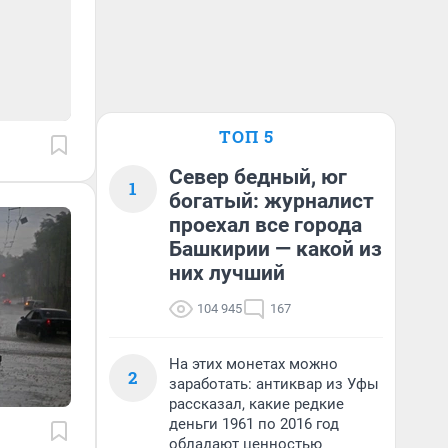
ТОП 5
Север бедный, юг
1
богатый: журналист
проехал все города
Башкирии — какой из
них лучший
104 945
167
На этих монетах можно
2
заработать: антиквар из Уфы
рассказал, какие редкие
деньги 1961 по 2016 год
обладают ценностью