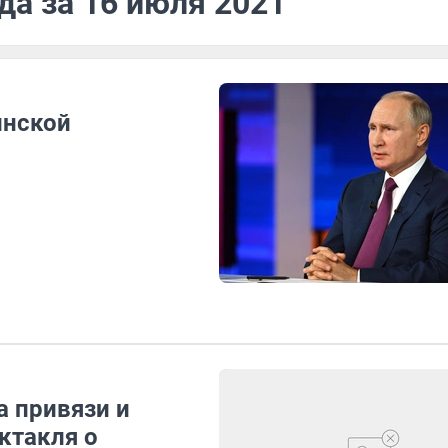
да за 16 июля 2021
инской
а привязи и
ктакля о