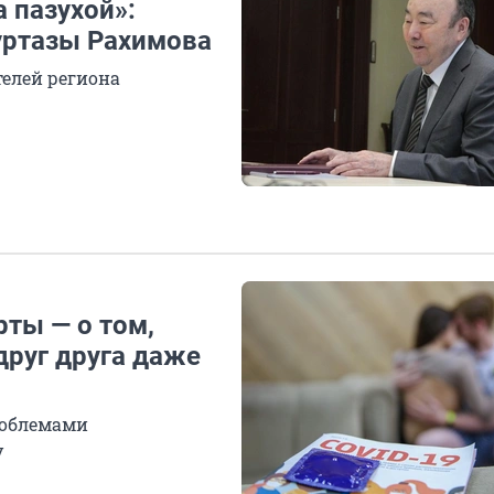
а пазухой»:
Муртазы Рахимова
елей региона
рты — о том,
друг друга даже
проблемами
у