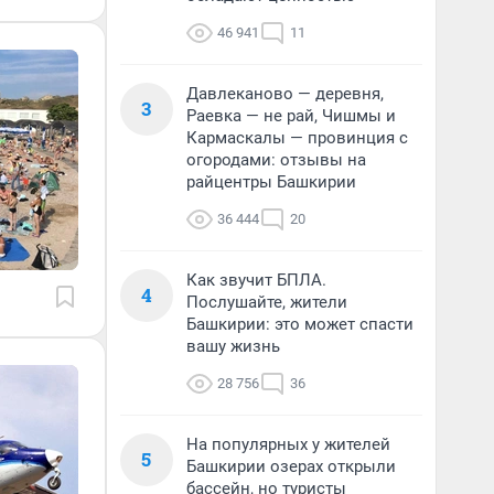
46 941
11
Давлеканово — деревня,
3
Раевка — не рай, Чишмы и
Кармаскалы — провинция с
огородами: отзывы на
райцентры Башкирии
36 444
20
Как звучит БПЛА.
4
Послушайте, жители
Башкирии: это может спасти
вашу жизнь
28 756
36
На популярных у жителей
5
Башкирии озерах открыли
бассейн, но туристы