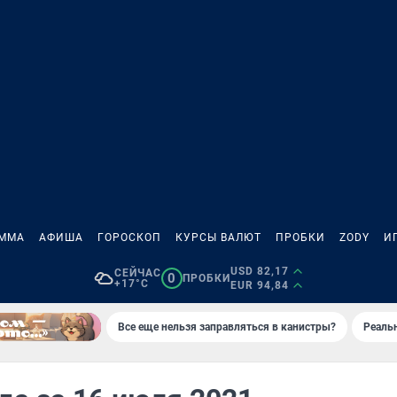
АММА
АФИША
ГОРОСКОП
КУРСЫ ВАЛЮТ
ПРОБКИ
ZODY
И
USD 82,17
СЕЙЧАС
0
ПРОБКИ
+17°C
EUR 94,84
Все еще нельзя заправляться в канистры?
Реаль