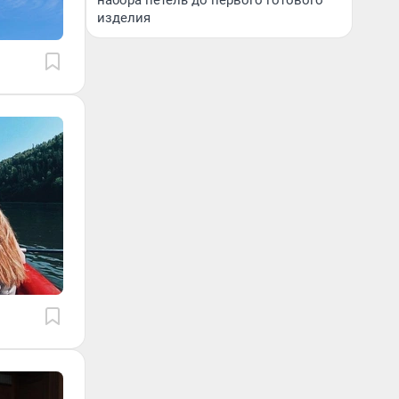
набора петель до первого готового
изделия