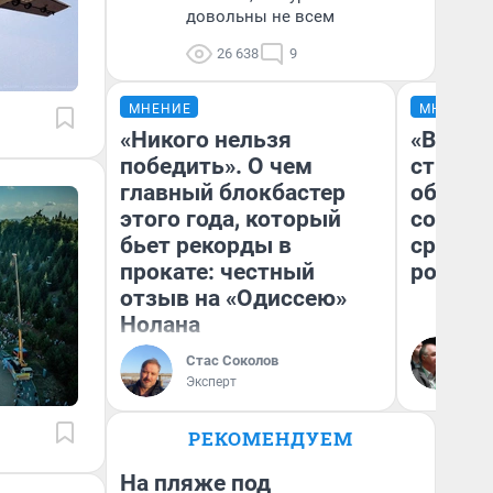
довольны не всем
26 638
9
МНЕНИЕ
МНЕНИЕ
«Никого нельзя
«В 199
победить». О чем
строит
главный блокбастер
обвали
этого года, который
советс
бьет рекорды в
сравни
прокате: честный
россий
отзыв на «Одиссею»
Нолана
Ол
Бл
Стас Соколов
вл
Эксперт
би
РЕКОМЕНДУЕМ
На пляже под