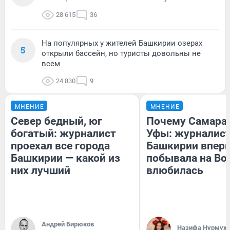
28 615
36
На популярных у жителей Башкирии озерах
5
открыли бассейн, но туристы довольны не
всем
24 830
9
МНЕНИЕ
МНЕНИЕ
Север бедный, юг
Почему Самара
богатый: журналист
Уфы: журналист
проехал все города
Башкирии впер
Башкирии — какой из
побывала на Вол
них лучший
влюбилась
Андрей Бирюков
Назифа Нурмух