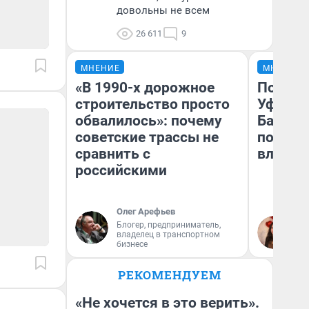
довольны не всем
26 611
9
МНЕНИЕ
МНЕНИЕ
«В 1990-х дорожное
Почему
строительство просто
Уфы: ж
обвалилось»: почему
Башкир
советские трассы не
побыва
сравнить с
влюбил
российскими
Олег Арефьев
Блогер, предприниматель,
На
владелец в транспортном
бизнесе
РЕКОМЕНДУЕМ
«Не хочется в это верить».