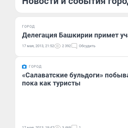
Новости и события горо
ГОРОД
Делегация Башкирии примет уч
17 мая, 2013, 21:52
2 392
Обсудить
ГОРОД
«Салаватские бульдоги» побыв
пока как туристы
17 мая, 2013, 19:47
3 469
1