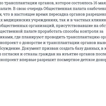
о трансплантации органов, которое состоялось 16 мая
алате. В свою очередь Общественная палата озабочен
, что в настоящее время пересадка органов разрешена
х медицинских учреждениях, так и в частных клиник
общественных организаций, присутствовавшие на об
ественной палате проработать способы контроля за
ками, где планируют проводить трансплантацию ор
нопроект о донорстве и трансплантации органов вын
бсуждение. Документ призван создать базу данных, в 
 согласия и отказы граждан на изъятие органов после
конопроект впервые разрешит посмертное детское доно