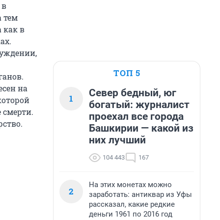
 в
а тем
 как в
ах.
суждении,
ТОП 5
ганов.
есен на
Север бедный, юг
1
которой
богатый: журналист
 смерти.
проехал все города
рство.
Башкирии — какой из
них лучший
104 443
167
На этих монетах можно
2
заработать: антиквар из Уфы
рассказал, какие редкие
деньги 1961 по 2016 год