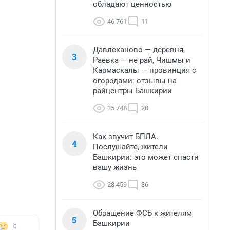
обладают ценностью
46 761
11
Давлеканово — деревня,
3
Раевка — не рай, Чишмы и
Кармаскалы — провинция с
огородами: отзывы на
райцентры Башкирии
35 748
20
Как звучит БПЛА.
4
Послушайте, жители
Башкирии: это может спасти
вашу жизнь
28 459
36
Обращение ФСБ к жителям
5
Башкирии
0