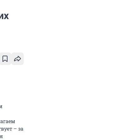
их
и
агаем
вует – за
ия