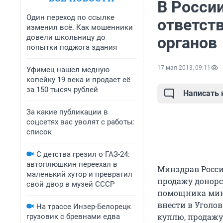
В Росси
Один переход по ссылке
ответст
изменил всё. Как мошенники
довели школьницу до
органов
попытки поджога здания
17 мая 2013, 09:11
Уфимец нашел медную
копейку 19 века и продает её
за 150 тысяч рублей
Написать
За какие публикации в
соцсетях вас уволят с работы:
список
С детства грезил о ГАЗ-24:
автоплюшкин переехал в
Минздрав Росси
маленький хутор и превратил
продажу донорс
свой двор в музей СССР
помощника мин
внести в Уголов
На трассе Инзер-Белорецк
куплю, продажу 
грузовик с бревнами едва