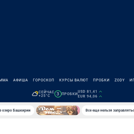
АММА
АФИША
ГОРОСКОП
КУРСЫ ВАЛЮТ
ПРОБКИ
ZODY
И
USD 81,41
СЕЙЧАС
3
ПРОБКИ
+25°C
EUR 94,06
е озеро Башкирии
Все еще нельзя заправлять