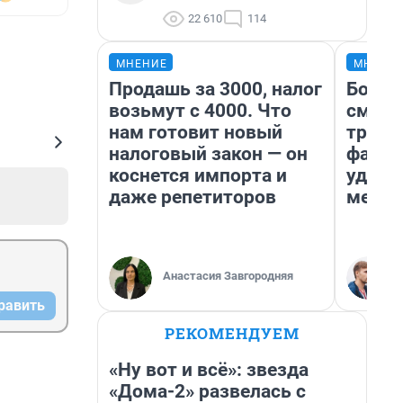
22 610
114
МНЕНИЕ
МНЕНИ
Продашь за 3000, налог
Боязн
возьмут с 4000. Что
сможе
нам готовит новый
трене
налоговый закон — он
фавор
коснется импорта и
удерж
даже репетиторов
месте
Анастасия Завгородняя
равить
РЕКОМЕНДУЕМ
«Ну вот и всё»: звезда
«Дома-2» развелась с