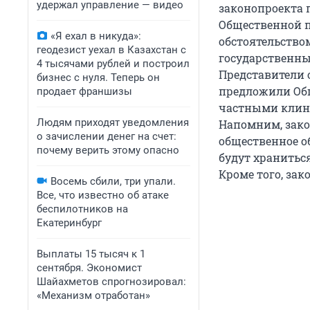
удержал управление — видео
законопроекта п
Общественной п
«Я ехал в никуда»:
обстоятельством
геодезист уехал в Казахстан с
государственны
4 тысячами рублей и построил
Представители 
бизнес с нуля. Теперь он
предложили Общ
продает франшизы
частными клини
Людям приходят уведомления
Напомним, зако
о зачислении денег на счет:
общественное о
почему верить этому опасно
будут храниться
Кроме того, за
Восемь сбили, три упали.
Все, что известно об атаке
беспилотников на
Екатеринбург
Выплаты 15 тысяч к 1
сентября. Экономист
Шайахметов спрогнозировал:
«Механизм отработан»