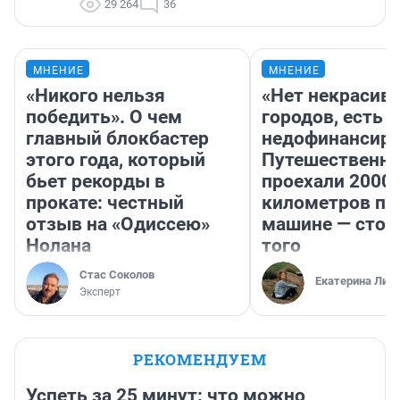
29 264
36
МНЕНИЕ
МНЕНИЕ
«Никого нельзя
«Нет некрасив
победить». О чем
городов, есть
главный блокбастер
недофинансиро
этого года, который
Путешественн
бьет рекорды в
проехали 2000
прокате: честный
километров по 
отзыв на «Одиссею»
машине — стои
Нолана
того
Стас Соколов
Екатерина Лит
Эксперт
РЕКОМЕНДУЕМ
Успеть за 25 минут: что можно