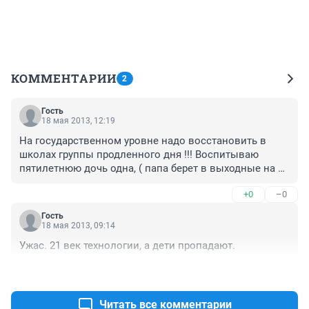
КОММЕНТАРИИ
2
Гость
18 мая 2013, 12:19
На государственном уровне надо восстановить в 
школах группы продленного дня !!! Воспитываю 
пятилетнюю дочь одна, ( папа берет в выходные на 2-
3 часа ) и думаю, какую найти работу , чтобы дочку 
+0
–0
хотя бы встречать из школы, уже не говоря о том , как 
она будет находиться дома одна до моего прихода.
Гость
18 мая 2013, 09:14
Ужас. 21 век технологии, а дети пропадают.
+0
–0
Читать все комментарии