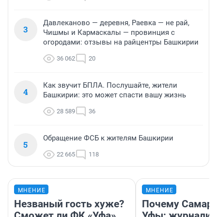
Давлеканово — деревня, Раевка — не рай,
3
Чишмы и Кармаскалы — провинция с
огородами: отзывы на райцентры Башкирии
36 062
20
Как звучит БПЛА. Послушайте, жители
4
Башкирии: это может спасти вашу жизнь
28 589
36
Обращение ФСБ к жителям Башкирии
5
22 665
118
МНЕНИЕ
МНЕНИЕ
Незваный гость хуже?
Почему Самара
Сможет ли ФК «Уфа»
Уфы: журналис