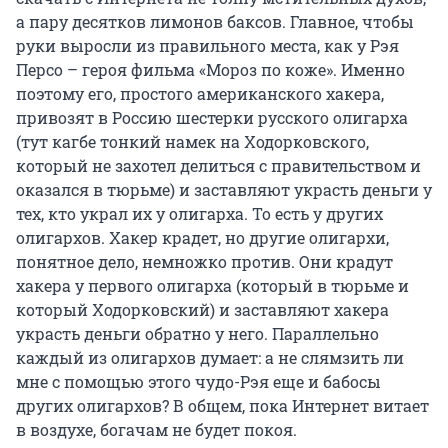
а пару десятков лимонов баксов. Главное, чтобы
руки выросли из правильного места, как у Рэя
Персо – героя фильма «Мороз по коже». Именно
поэтому его, простого американского хакера,
привозят в Россию шестерки русского олигарха
(тут кагбе тонкий намек на Ходорковского,
который не захотел делиться с правительством и
оказался в тюрьме) и заставляют украсть деньги у
тех, кто украл их у олигарха. То есть у других
олигархов. Хакер крадет, но другие олигархи,
понятное дело, немножко против. Они крадут
хакера у первого олигарха (который в тюрьме и
который Ходорковский) и заставляют хакера
украсть деньги обратно у него. Параллельно
каждый из олигархов думает: а не слямзить ли
мне с помощью этого чудо-Рэя еще и бабосы
других олигархов? В общем, пока Интернет витает
в воздухе, богачам не будет покоя.