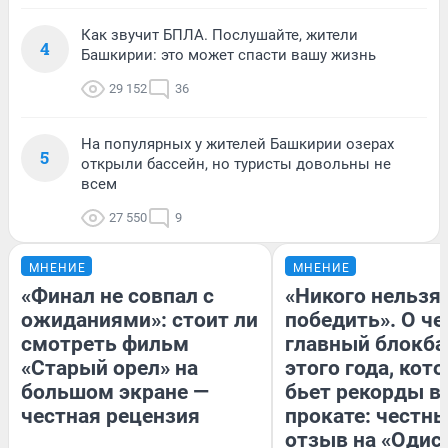
Как звучит БПЛА. Послушайте, жители
4
Башкирии: это может спасти вашу жизнь
29 152
36
На популярных у жителей Башкирии озерах
5
открыли бассейн, но туристы довольны не
всем
27 550
9
МНЕНИЕ
МНЕНИЕ
«Финал не совпал с
«Никого нельзя
ожиданиями»: стоит ли
победить». О ч
смотреть фильм
главный блокба
«Старый орел» на
этого года, кот
большом экране —
бьет рекорды в
честная рецензия
прокате: честн
отзыв на «Одис