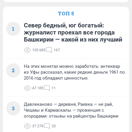
ТОП 5
Север бедный, юг богатый:
1
журналист проехал все города
Башкирии — какой из них лучший
105 685
167
На этих монетах можно заработать: антиквар
2
из Уфы рассказал, какие редкие деньги 1961 по
2016 год обладают ценностью
47 185
11
Давлеканово — деревня, Раевка — не рай,
3
Чишмы и Кармаскалы — провинция с
огородами: отзывы на райцентры Башкирии
37 278
20