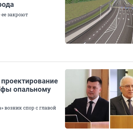
рода
 ее закроют
 проектирование
 Уфы опальному
» возник спор с главой