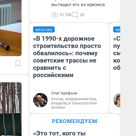
вытащил его из кризиса
31 750
23
МНЕНИЕ
МНЕНИЕ
«В 1990-х дорожное
«Спутал
строительство просто
пургу».
обвалилось»: почему
смерте
советские трассы не
которы
сравнить с
обнару
российскими
Олег Арефьев
Ир
Блогер, предприниматель,
Гл
владелец в транспортном
«Р
бизнесе
Во
РЕКОМЕНДУЕМ
«Это тот, кого ты