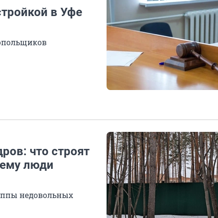
стройкой в Уфе
нопольщиков
ров: что строят
чему люди
руппы недовольных