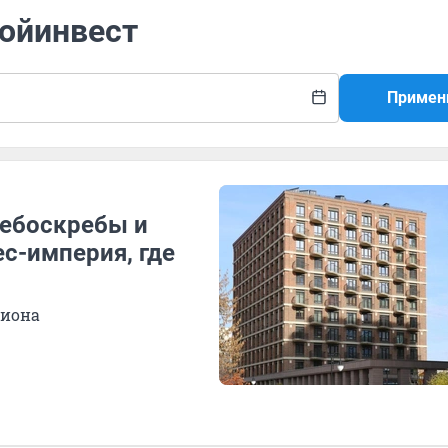
ройинвест
Примен
небоскребы и
с-империя, где
гиона