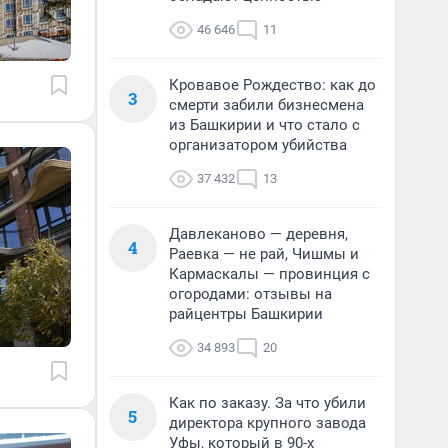
46 646
11
Кровавое Рождество: как до
3
смерти забили бизнесмена
из Башкирии и что стало с
организатором убийства
37 432
13
Давлеканово — деревня,
4
Раевка — не рай, Чишмы и
Кармаскалы — провинция с
огородами: отзывы на
райцентры Башкирии
34 893
20
Как по заказу. За что убили
5
директора крупного завода
Уфы, который в 90-х