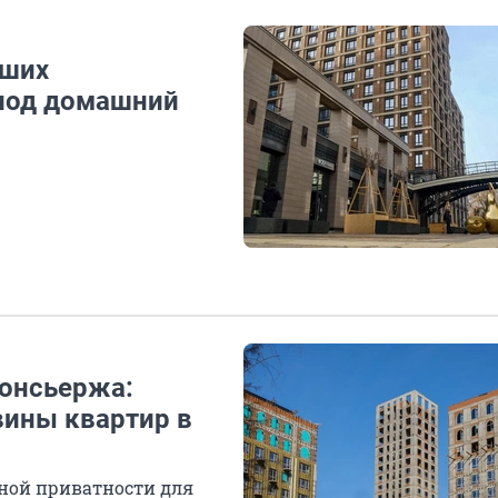
йших
под домашний
консьержа:
вины квартир в
ной приватности для