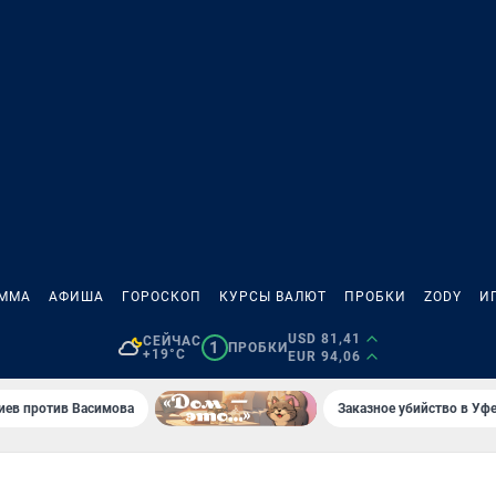
АММА
АФИША
ГОРОСКОП
КУРСЫ ВАЛЮТ
ПРОБКИ
ZODY
И
USD 81,41
СЕЙЧАС
1
ПРОБКИ
+19°C
EUR 94,06
иев против Васимова
Заказное убийство в Уфе