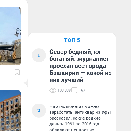
ТОП 5
Север бедный, юг
1
богатый: журналист
проехал все города
Башкирии — какой из
них лучший
103 838
167
На этих монетах можно
2
заработать: антиквар из Уфы
рассказал, какие редкие
деньги 1961 по 2016 год
обладают ценностью