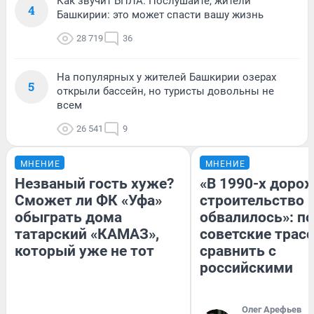
Как звучит БПЛА. Послушайте, жители
4
Башкирии: это может спасти вашу жизнь
28 719
36
На популярных у жителей Башкирии озерах
5
открыли бассейн, но туристы довольны не
всем
26 541
9
МНЕНИЕ
МНЕНИЕ
Незваный гость хуже?
«В 1990-х доро
Сможет ли ФК «Уфа»
строительство 
обыграть дома
обвалилось»: п
татарский «КАМАЗ»,
советские трас
который уже не тот
сравнить с
российскими
Олег Арефьев