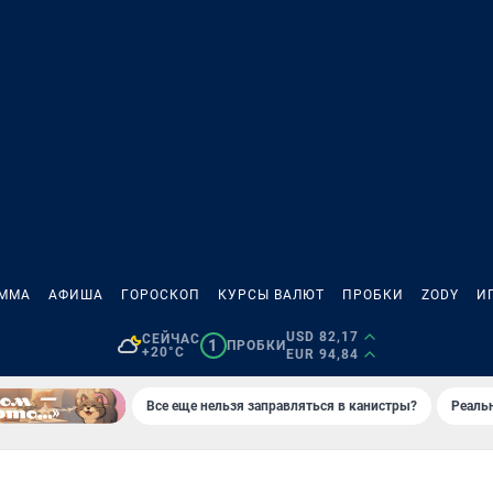
АММА
АФИША
ГОРОСКОП
КУРСЫ ВАЛЮТ
ПРОБКИ
ZODY
И
USD 82,17
СЕЙЧАС
1
ПРОБКИ
+20°C
EUR 94,84
Все еще нельзя заправляться в канистры?
Реаль