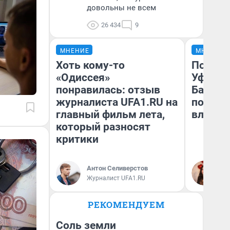
довольны не всем
26 434
9
МНЕНИЕ
МНЕНИЕ
Хоть кому-то
Почему
«Одиссея»
Уфы: ж
понравилась: отзыв
Башкир
журналиста UFA1.RU на
побыва
главный фильм лета,
влюбил
который разносят
критики
Антон Селиверстов
На
Журналист UFA1.RU
РЕКОМЕНДУЕМ
Соль земли