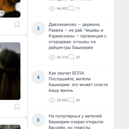
46 892
11
Давлеканово — деревня,
3
Раевка — не рай, Чишмы и
Кармаскалы — провинция с
огородами: отзывы на
райцентры Башкирии
36 318
20
Как звучит БПЛА.
4
Послушайте, жители
Башкирии: это может спасти
вашу жизнь
28 696
36
На популярных у жителей
5
Башкирии озерах открыли
бассейн, но туристы