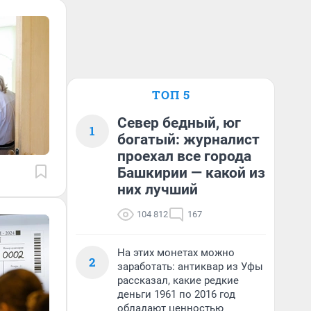
ТОП 5
Север бедный, юг
1
богатый: журналист
проехал все города
Башкирии — какой из
них лучший
104 812
167
На этих монетах можно
2
заработать: антиквар из Уфы
рассказал, какие редкие
деньги 1961 по 2016 год
обладают ценностью