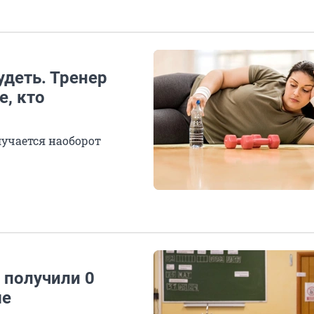
удеть. Тренер
е, кто
лучается наоборот
 получили 0
ше