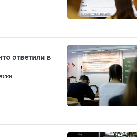
что ответили в
кники