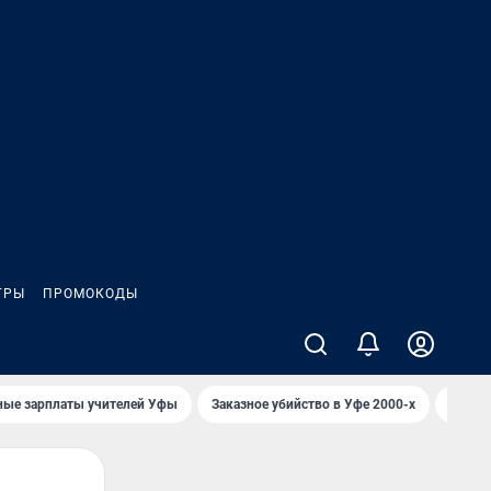
ГРЫ
ПРОМОКОДЫ
ные зарплаты учителей Уфы
Заказное убийство в Уфе 2000-х
Каким