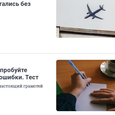
тались без
опробуйте
 ошибки. Тест
 настоящий грамотей