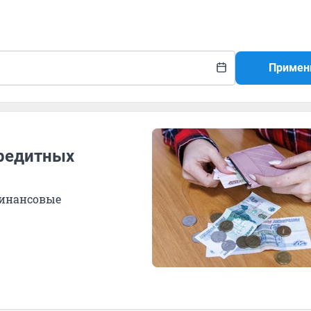
Примен
кредитных
финансовые