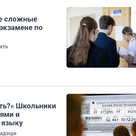
ые сложные
 экзамене по
ить
ть?» Школьники
ями и
 языку
надзоре