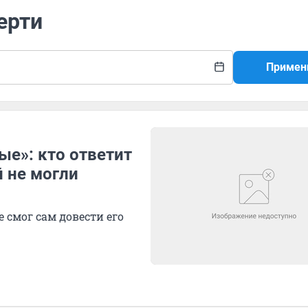
ерти
Примен
ые»: кто ответит
й не могли
е смог сам довести его