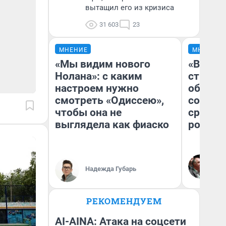
вытащил его из кризиса
31 603
23
МНЕНИЕ
МНЕНИЕ
«Мы видим нового
«В 199
Нолана»: с каким
строит
настроем нужно
обвали
смотреть «Одиссею»,
советс
чтобы она не
сравни
выглядела как фиаско
россий
Ол
Бл
Надежда Губарь
вл
би
РЕКОМЕНДУЕМ
AI-AINA: Атака на соцсети