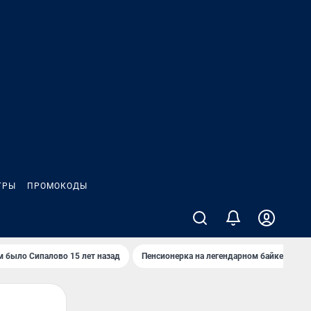
ГРЫ
ПРОМОКОДЫ
м было Сипалово 15 лет назад
Пенсионерка на легендарном байке
Ж