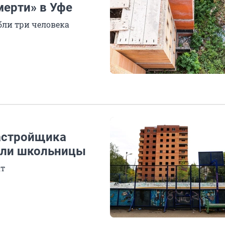
мерти» в Уфе
бли три человека
астройщика
бели школьницы
кт