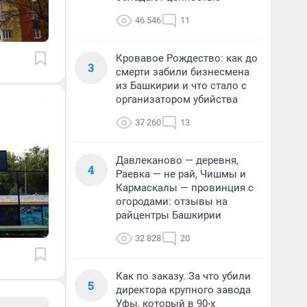
46 546
11
Кровавое Рождество: как до
3
смерти забили бизнесмена
из Башкирии и что стало с
организатором убийства
37 260
13
Давлеканово — деревня,
4
Раевка — не рай, Чишмы и
Кармаскалы — провинция с
огородами: отзывы на
райцентры Башкирии
32 828
20
Как по заказу. За что убили
5
директора крупного завода
Уфы, который в 90-х