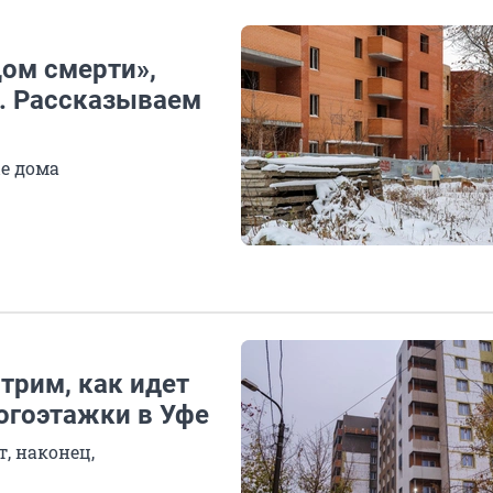
Дом смерти»,
е. Рассказываем
е дома
трим, как идет
огоэтажки в Уфе
т, наконец,