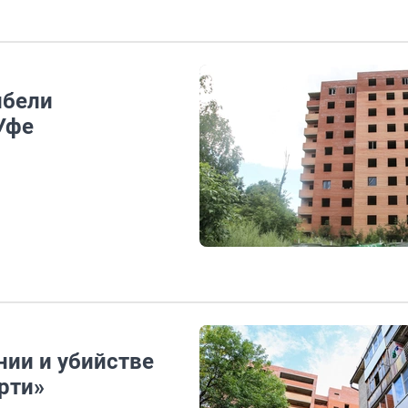
ибели
Уфе
нии и убийстве
рти»