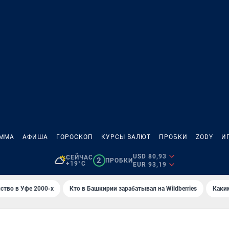
АММА
АФИША
ГОРОСКОП
КУРСЫ ВАЛЮТ
ПРОБКИ
ZODY
И
USD 80,93
СЕЙЧАС
2
ПРОБКИ
+19°C
EUR 93,19
ство в Уфе 2000-х
Кто в Башкирии зарабатывал на Wildberries
Каки