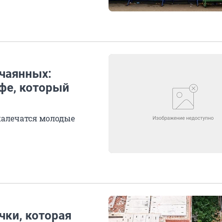
тчаянных:
фе, который
 калечатся молодые
чки, которая