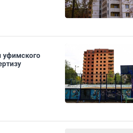
и уфимского
ертизу