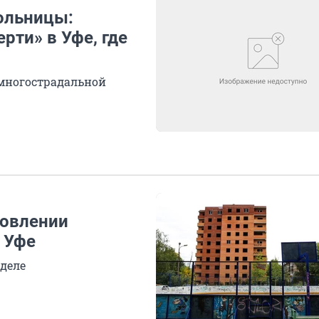
ольницы:
ти» в Уфе, где
 многострадальной
новлении
 Уфе
 деле