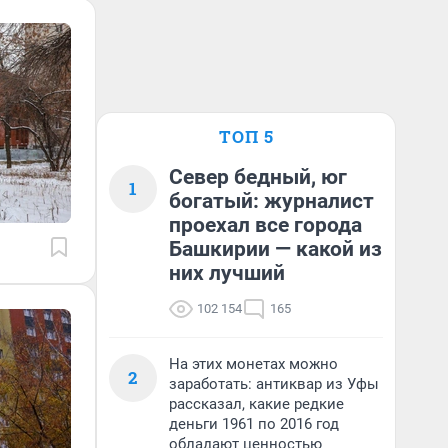
ТОП 5
Север бедный, юг
1
богатый: журналист
проехал все города
Башкирии — какой из
них лучший
102 154
165
На этих монетах можно
2
заработать: антиквар из Уфы
рассказал, какие редкие
деньги 1961 по 2016 год
обладают ценностью