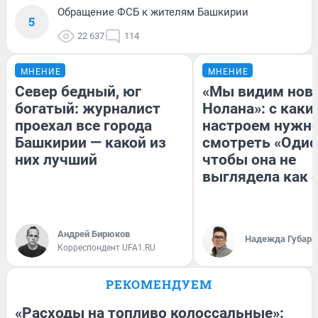
Обращение ФСБ к жителям Башкирии
5
22 637
114
МНЕНИЕ
МНЕНИЕ
Север бедный, юг
«Мы видим нов
богатый: журналист
Нолана»: с каки
проехал все города
настроем нужн
Башкирии — какой из
смотреть «Одис
них лучший
чтобы она не
выглядела как 
Андрей Бирюков
Надежда Губарь
Корреспондент UFA1.RU
РЕКОМЕНДУЕМ
«Расходы на топливо колоссальные»: