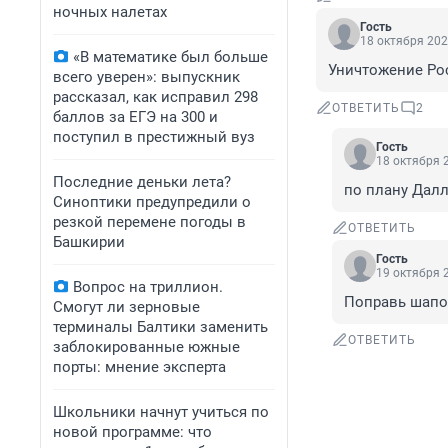
ночных налетах
Гость
18 октября 202
«В математике был больше
Уничтожение Рос
всего уверен»: выпускник
рассказал, как исправил 298
ОТВЕТИТЬ
2
баллов за ЕГЭ на 300 и
поступил в престижный вуз
Гость
18 октября 2
Последние деньки лета?
по плану Далл
Синоптики предупредили о
резкой перемене погоды в
ОТВЕТИТЬ
Башкирии
Гость
19 октября 2
Вопрос на триллион.
Поправь шапо
Смогут ли зерновые
терминалы Балтики заменить
ОТВЕТИТЬ
заблокированные южные
порты: мнение эксперта
Школьники начнут учиться по
новой программе: что