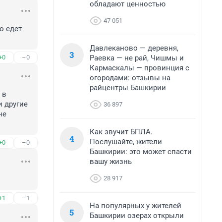
обладают ценностью
47 051
 едет 
Давлеканово — деревня,
3
Раевка — не рай, Чишмы и
+0
–0
Кармаскалы — провинция с
огородами: отзывы на
райцентры Башкирии
в 
 другие 
36 897
е 
Как звучит БПЛА.
4
Послушайте, жители
+0
–0
Башкирии: это может спасти
вашу жизнь
28 917
+1
–1
На популярных у жителей
5
Башкирии озерах открыли