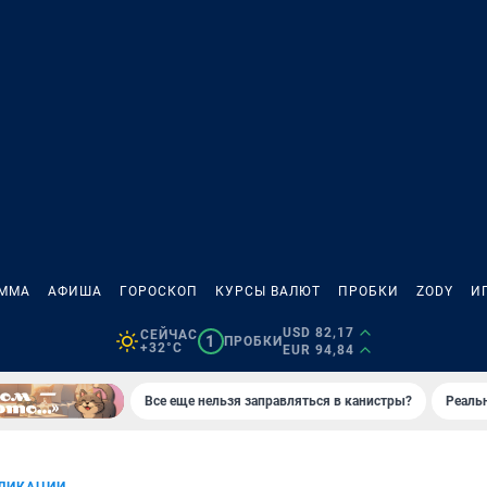
АММА
АФИША
ГОРОСКОП
КУРСЫ ВАЛЮТ
ПРОБКИ
ZODY
И
USD 82,17
СЕЙЧАС
1
ПРОБКИ
+32°C
EUR 94,84
Все еще нельзя заправляться в канистры?
Реаль