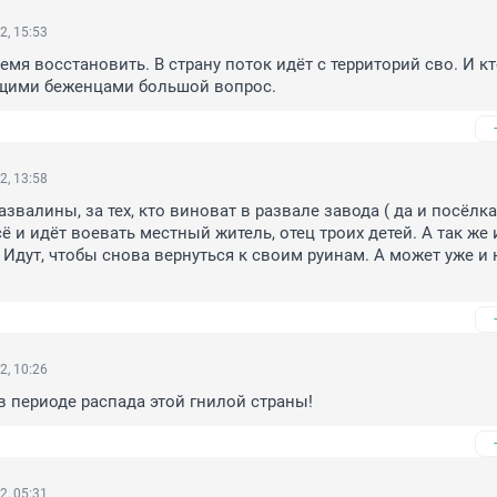
2, 15:53
мя восстановить. В страну поток идёт с территорий сво. И кто
ящими беженцами большой вопрос.
2, 13:58
азвалины, за тех, кто виноват в развале завода ( да и посёлка 
сё и идёт воевать местный житель, отец троих детей. А так же и
 Идут, чтобы снова вернуться к своим руинам. А может уже и н
2, 10:26
в периоде распада этой гнилой страны!
2, 05:31