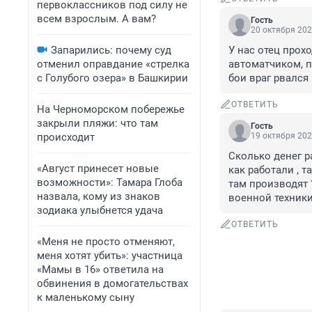
первоклассников под силу не
всем взрослым. А вам?
Гость
20 октября 202
Запарились: почему суд
У нас отец прохо
отменил оправдание «стрелка
автоматчиком, п
с Голубого озера» в Башкирии
бои враг рвался
ОТВЕТИТЬ
На Черноморском побережье
закрыли пляжи: что там
Гость
происходит
19 октября 202
Сколько денег р
«Август принесет новые
как работали , т
возможности»: Тамара Глоба
там производят 
назвала, кому из знаков
военной техники
зодиака улыбнется удача
ОТВЕТИТЬ
«Меня не просто отменяют,
меня хотят убить»: участница
«Мамы в 16» ответила на
обвинения в домогательствах
к маленькому сыну