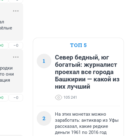
л 
жёлые 
ТОП 5
+0
–0
Север бедный, юг
1
богатый: журналист
родки 
проехал все города
то они 
Башкирии — какой из
ация 
них лучший
105 241
+0
–0
На этих монетах можно
2
заработать: антиквар из Уфы
рассказал, какие редкие
деньги 1961 по 2016 год