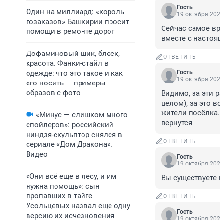
Гость
Один на миллиард: «король
19 октября 202
гозаказов» Башкирии просит
Сейчас самое вре
помощи в ремонте дорог
вместе с насто
Дофаминовый шик, блеск,
ОТВЕТИТЬ
красота. Фанки-стайл в
одежде: что это такое и как
Гость
19 октября 202
его носить — примеры
образов с фото
Видимо, за эти р
целом), за это в
жители посёлка.
«Минус — слишком много
вернутся.
спойлеров»: российский
ниндзя-скульптор снялся в
ОТВЕТИТЬ
сериале «Дом Дракона».
Видео
Гость
19 октября 202
«Они всё еще в лесу, и им
Вы существуете 
нужна помощь»: сын
пропавших в тайге
ОТВЕТИТЬ
Усольцевых назвал еще одну
Гость
версию их исчезновения
19 октября 202