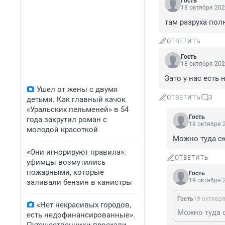
Гость
18 октября 202
там разруха по
ОТВЕТИТЬ
Гость
18 октября 202
Зато у нас есть
Ушел от жены с двумя
ОТВЕТИТЬ
3
детьми. Как главный качок
«Уральских пельменей» в 54
Гость
года закрутил роман с
19 октября 2
молодой красоткой
Можно туда с
«Они игнорируют правила»:
ОТВЕТИТЬ
уфимцы возмутились
пожарными, которые
Гость
19 октября 2
заливали бензин в канистры
Гость
19 октября
«Нет некрасивых городов,
Можно туда 
есть недофинансированные».