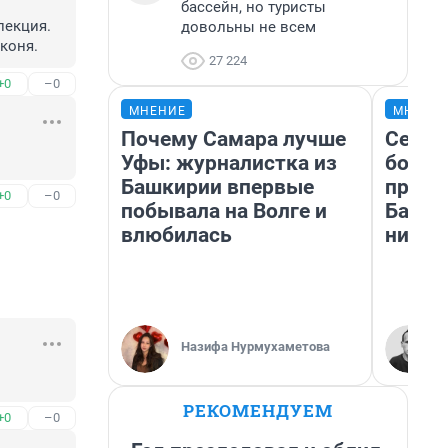
бассейн, но туристы
екция. 
довольны не всем
коня.
27 224
+0
–0
МНЕНИЕ
МНЕНИ
Почему Самара лучше
Север
Уфы: журналистка из
богат
Башкирии впервые
проех
+0
–0
побывала на Волге и
Башки
влюбилась
них л
Назифа Нурмухаметова
РЕКОМЕНДУЕМ
+0
–0