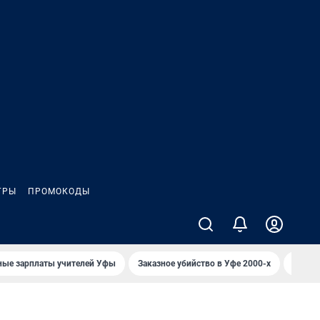
ГРЫ
ПРОМОКОДЫ
ные зарплаты учителей Уфы
Заказное убийство в Уфе 2000-х
Каким