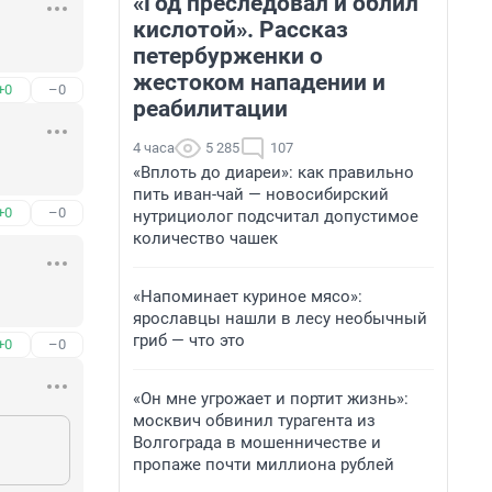
«Год преследовал и облил
кислотой». Рассказ
петербурженки о
жестоком нападении и
+0
–0
реабилитации
4 часа
5 285
107
«Вплоть до диареи»: как правильно
пить иван-чай — новосибирский
+0
–0
нутрициолог подсчитал допустимое
количество чашек
«Напоминает куриное мясо»:
ярославцы нашли в лесу необычный
гриб — что это
+0
–0
«Он мне угрожает и портит жизнь»:
москвич обвинил турагента из
Волгограда в мошенничестве и
пропаже почти миллиона рублей