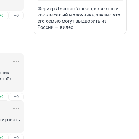
Фермер Джастас Уолкер, известный
как «веселый молочник», заявил что
+0
–0
его семью могут выдворить из
России — видео
ник 
трёх 
+0
–0
тировать 
+0
–0