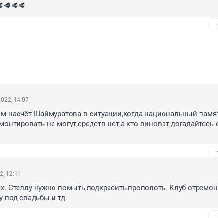
🥩🥩🥩
022, 14:07
зм насчёт Шаймуратова в ситуации,когда национальный памят
монтировать не могут,средств нет,а кто виноват,догадайтесь с 
2, 12:11
ах. Стеллу нужно помыть,подкрасить,прополоть. Клуб отремон
у под свадьбы и тд.