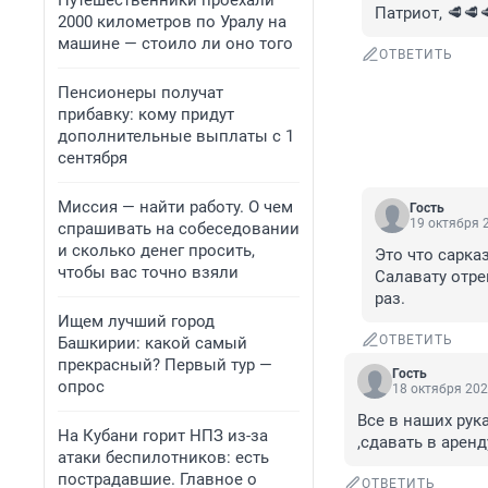
Путешественники проехали
Патриот, 🥩🥩
2000 километров по Уралу на
машине — стоило ли оно того
ОТВЕТИТЬ
Пенсионеры получат
прибавку: кому придут
дополнительные выплаты с 1
сентября
Миссия — найти работу. О чем
Гость
19 октября 2
спрашивать на собеседовании
и сколько денег просить,
Это что сарка
чтобы вас точно взяли
Салавату отре
раз.
Ищем лучший город
ОТВЕТИТЬ
Башкирии: какой самый
прекрасный? Первый тур —
Гость
опрос
18 октября 202
Все в наших рук
На Кубани горит НПЗ из-за
,сдавать в аренд
атаки беспилотников: есть
пострадавшие. Главное о
ОТВЕТИТЬ