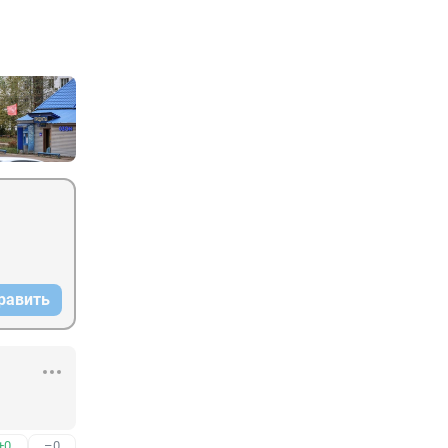
равить
+0
–0