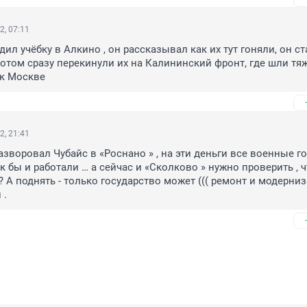
2, 07:11
дил учёбку в Алкино , он рассказывал как их тут гоняли, он ста
отом сразу перекинули их на Калининский фронт, где шли тя
 к Москве
2, 21:41
азворовал Чубайс в «Роснано » , на эти деньги все военные го
ак бы и работали … а сейчас и «Сколково » нужно проверить , ч
? А поднять - только государство может ((( ремонт и модерниз
 .