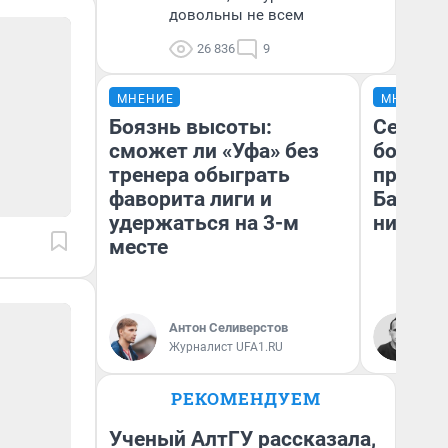
довольны не всем
26 836
9
МНЕНИЕ
МНЕНИЕ
Боязнь высоты:
Север 
сможет ли «Уфа» без
богаты
тренера обыграть
проеха
фаворита лиги и
Башкир
удержаться на 3-м
них лу
месте
Антон Селиверстов
Ан
Журналист UFA1.RU
Ко
РЕКОМЕНДУЕМ
Ученый АлтГУ рассказала,