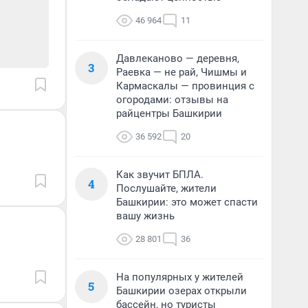
46 964
11
Давлеканово — деревня,
3
Раевка — не рай, Чишмы и
Кармаскалы — провинция с
огородами: отзывы на
райцентры Башкирии
36 592
20
Как звучит БПЛА.
4
Послушайте, жители
Башкирии: это может спасти
вашу жизнь
28 801
36
На популярных у жителей
5
Башкирии озерах открыли
бассейн, но туристы