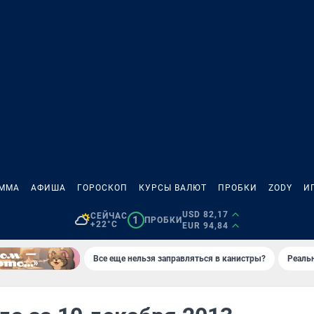
АММА
АФИША
ГОРОСКОП
КУРСЫ ВАЛЮТ
ПРОБКИ
ZODY
И
USD 82,17
СЕЙЧАС
1
ПРОБКИ
+22°C
EUR 94,84
Все еще нельзя заправляться в канистры?
Реаль