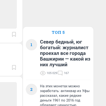
ТОП 5
Север бедный, юг
1
богатый: журналист
проехал все города
Башкирии — какой из
них лучший
105 029
167
На этих монетах можно
2
заработать: антиквар из Уфы
рассказал, какие редкие
деньги 1961 по 2016 год
обладают ценностью