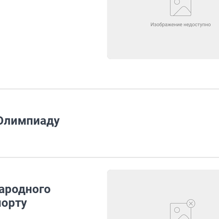
 Олимпиаду
ародного
порту