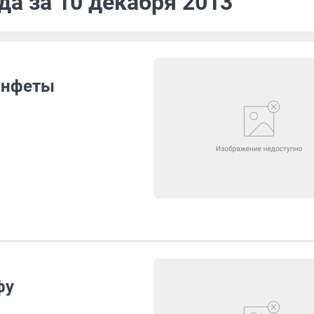
да за 10 декабря 2013
онфеты
фу