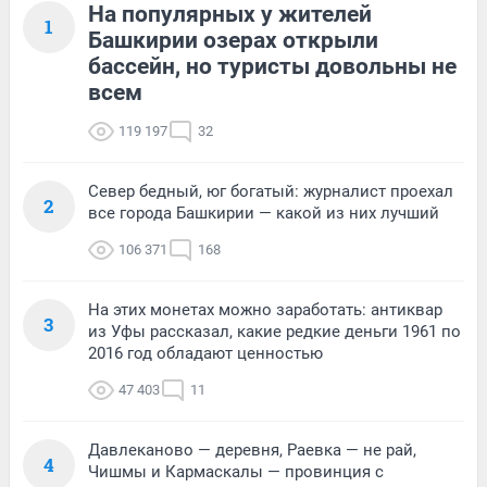
На популярных у жителей
1
Башкирии озерах открыли
бассейн, но туристы довольны не
всем
119 197
32
Север бедный, юг богатый: журналист проехал
2
все города Башкирии — какой из них лучший
106 371
168
На этих монетах можно заработать: антиквар
3
из Уфы рассказал, какие редкие деньги 1961 по
2016 год обладают ценностью
47 403
11
Давлеканово — деревня, Раевка — не рай,
4
Чишмы и Кармаскалы — провинция с