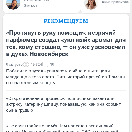
Анна Ермакова
Эксперт
РЕКОМЕНДУЕМ
«Протянуть руку помощи»: незрячий
парфюмер создал «уютный» аромат для
тех, кому страшно, — он уже увековечил
в духах Новосибирск
9 августа
19 324
19
Победили опухоль размером с яйцо и вытащили
младенца с того света. Пять историй врачей из Тюмени
со счастливым концом
«Отвратительный процесс»: подписчики захейтили
актрису Катерину Шпицу, показавшую, как она кормит
сына грудью
«Не связывайся с ним!» Чем известен ревдинский
гопник Черкас, избивший ветерана СВО и грозивший