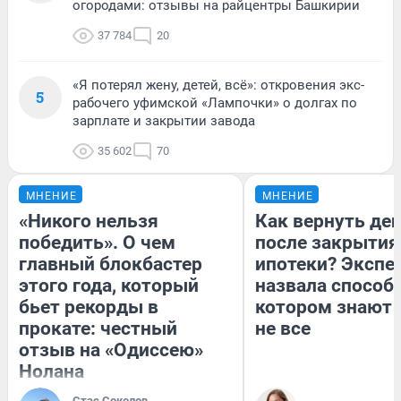
огородами: отзывы на райцентры Башкирии
37 784
20
«Я потерял жену, детей, всё»: откровения экс-
5
рабочего уфимской «Лампочки» о долгах по
зарплате и закрытии завода
35 602
70
МНЕНИЕ
МНЕНИЕ
«Никого нельзя
Как вернуть де
победить». О чем
после закрытия
главный блокбастер
ипотеки? Экспе
этого года, который
назвала способ,
бьет рекорды в
котором знают 
прокате: честный
не все
отзыв на «Одиссею»
Нолана
Стас Соколов