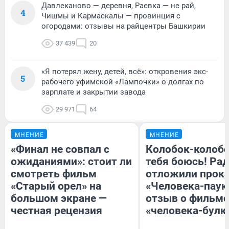
Давлеканово — деревня, Раевка — не рай,
4
Чишмы и Кармаскалы — провинция с
огородами: отзывы на райцентры Башкирии
37 439
20
«Я потерял жену, детей, всё»: откровения экс-
5
рабочего уфимской «Лампочки» о долгах по
зарплате и закрытии завода
29 971
64
МНЕНИЕ
МНЕНИЕ
«Финал не совпал с
Колобок-колобо
ожиданиями»: стоит ли
тебя боюсь! Рад
смотреть фильм
отложили прок
«Старый орел» на
«Человека-паук
большом экране —
отзыв о фильме
честная рецензия
«человека-булк