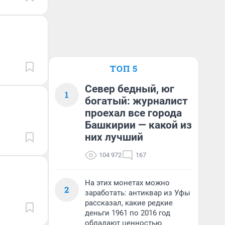
ТОП 5
Север бедный, юг
1
богатый: журналист
проехал все города
Башкирии — какой из
них лучший
104 972
167
На этих монетах можно
2
заработать: антиквар из Уфы
рассказал, какие редкие
деньги 1961 по 2016 год
обладают ценностью