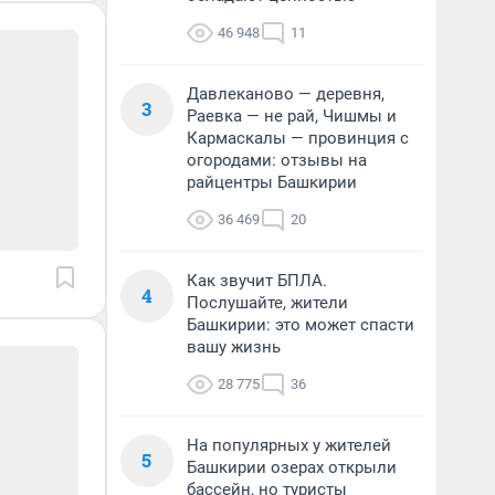
46 948
11
Давлеканово — деревня,
3
Раевка — не рай, Чишмы и
Кармаскалы — провинция с
огородами: отзывы на
райцентры Башкирии
36 469
20
Как звучит БПЛА.
4
Послушайте, жители
Башкирии: это может спасти
вашу жизнь
28 775
36
На популярных у жителей
5
Башкирии озерах открыли
бассейн, но туристы