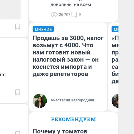
довольны не всем
26 707
9
МНЕНИЕ
МНЕНИЕ
Продашь за 3000, налог
«Покуп
возьмут с 4000. Что
мешке»
нам готовит новый
предпр
налоговый закон — он
рассказ
коснется импорта и
самом 
даже репетиторов
бизнес
сно
дешевы
На
Анастасия Завгородняя
От
де
РЕКОМЕНДУЕМ
Почему у томатов