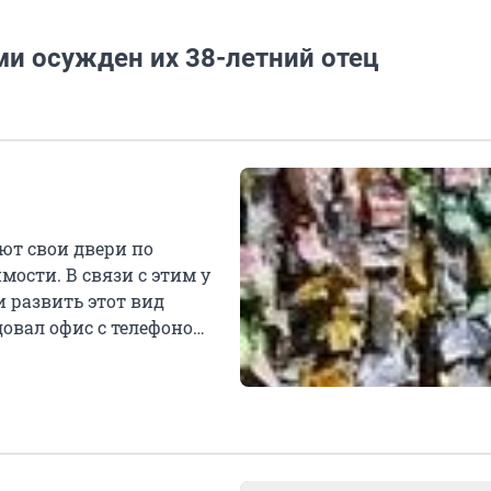
ми осужден их 38-летний отец
ют свои двери по
ости. В связи с этим у
и развить этот вид
довал офис с телефоном,