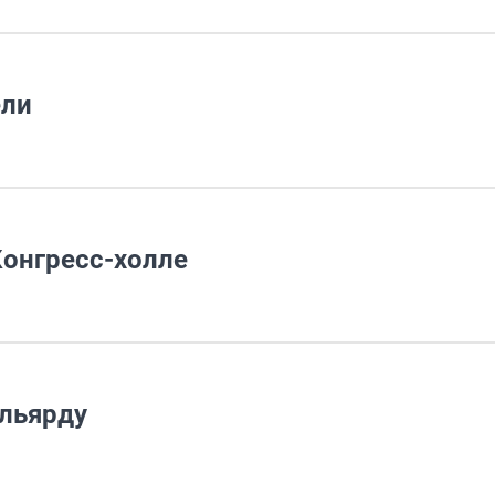
ели
Конгресс-холле
ильярду