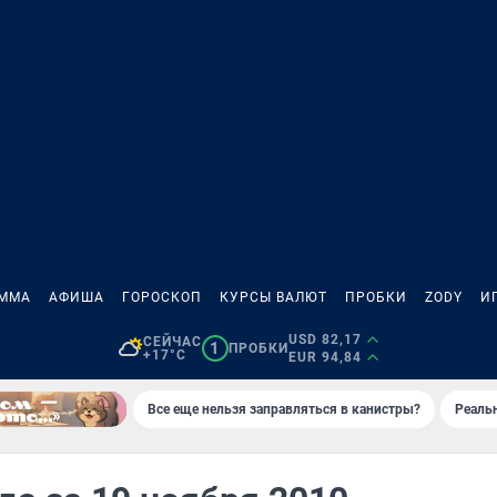
АММА
АФИША
ГОРОСКОП
КУРСЫ ВАЛЮТ
ПРОБКИ
ZODY
И
USD 82,17
СЕЙЧАС
1
ПРОБКИ
+17°C
EUR 94,84
Все еще нельзя заправляться в канистры?
Реаль