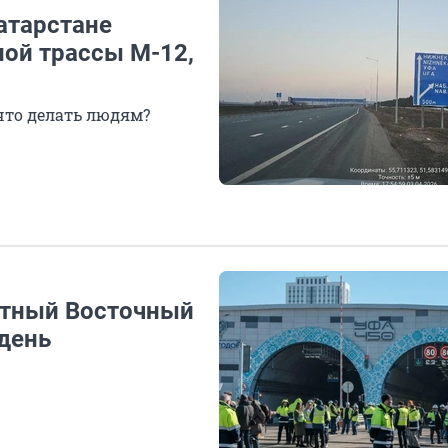
Татарстане
ной трассы М-12,
что делать людям?
атный Восточный
день