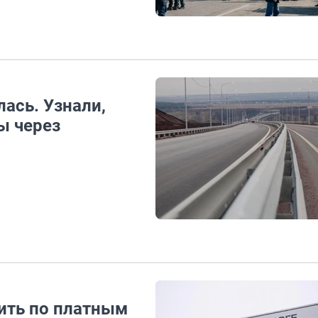
лась. Узнали,
ы через
дить по платным