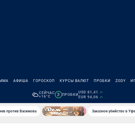
АММА
АФИША
ГОРОСКОП
КУРСЫ ВАЛЮТ
ПРОБКИ
ZODY
И
USD 81,41
СЕЙЧАС
3
ПРОБКИ
+16°C
EUR 94,06
иев против Васимова
Заказное убийство в Уфе