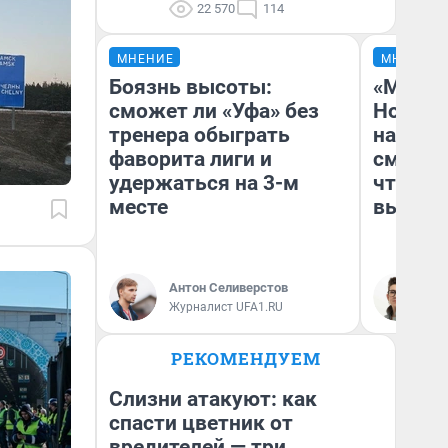
22 570
114
МНЕНИЕ
МНЕНИЕ
Боязнь высоты:
«Мы ви
сможет ли «Уфа» без
Нолана
тренера обыграть
настро
фаворита лиги и
смотре
удержаться на 3-м
чтобы 
месте
выгляд
Антон Селиверстов
На
Журналист UFA1.RU
РЕКОМЕНДУЕМ
Слизни атакуют: как
спасти цветник от
вредителей — три