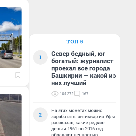
ТОП 5
Север бедный, юг
1
богатый: журналист
проехал все города
Башкирии — какой из
них лучший
104 272
167
На этих монетах можно
2
заработать: антиквар из Уфы
рассказал, какие редкие
деньги 1961 по 2016 год
обладают ценностью