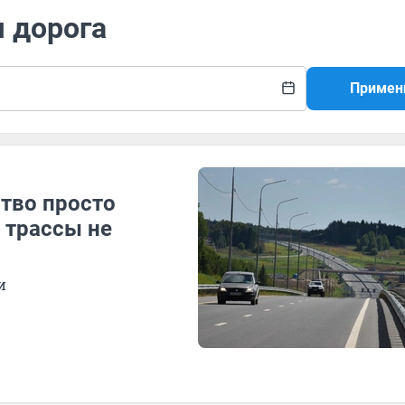
я дорога
Примен
ство просто
 трассы не
и