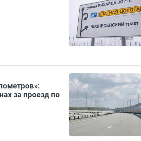
лометров»:
ах за проезд по