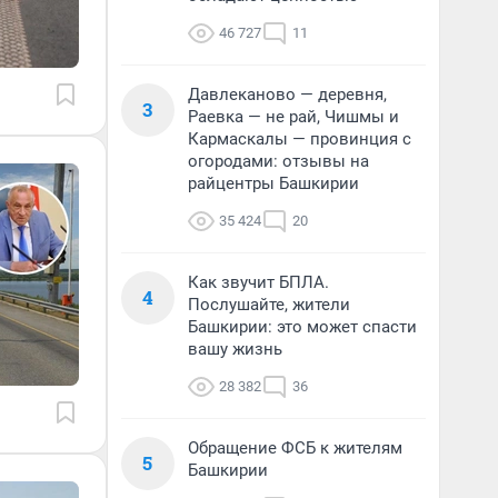
46 727
11
Давлеканово — деревня,
3
Раевка — не рай, Чишмы и
Кармаскалы — провинция с
огородами: отзывы на
райцентры Башкирии
35 424
20
Как звучит БПЛА.
4
Послушайте, жители
Башкирии: это может спасти
вашу жизнь
28 382
36
Обращение ФСБ к жителям
5
Башкирии