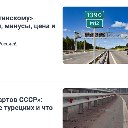
утинскому»
, минусы, цена и
Россией
артов СССР»:
 турецких и что