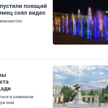
апустили поющий
имец снял видео
 неизвестно
фы
кта
щади
аться в каменном
при нем