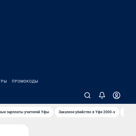
ГРЫ
ПРОМОКОДЫ
ные зарплаты учителей Уфы
Заказное убийство в Уфе 2000-х
Каким