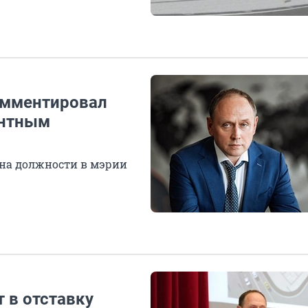
омментировал
ентным
ь на должности в мэрии
 в отставку