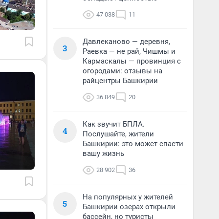
47 038
11
Давлеканово — деревня,
3
Раевка — не рай, Чишмы и
Кармаскалы — провинция с
огородами: отзывы на
райцентры Башкирии
36 849
20
Как звучит БПЛА.
4
Послушайте, жители
Башкирии: это может спасти
вашу жизнь
28 902
36
На популярных у жителей
5
Башкирии озерах открыли
бассейн, но туристы