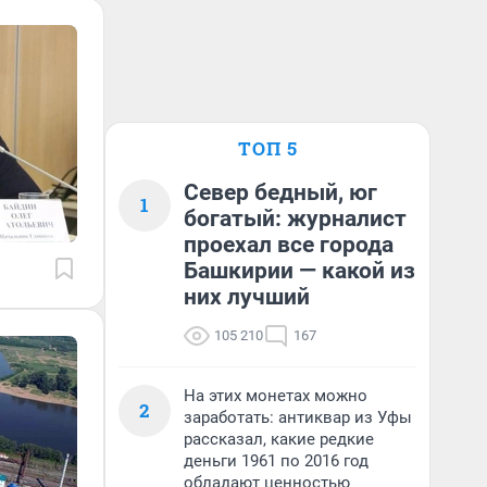
ТОП 5
Север бедный, юг
1
богатый: журналист
проехал все города
Башкирии — какой из
них лучший
105 210
167
На этих монетах можно
2
заработать: антиквар из Уфы
рассказал, какие редкие
деньги 1961 по 2016 год
обладают ценностью