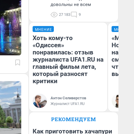
довольны не всем
27 183
9
МНЕНИЕ
МНЕНИЕ
Хоть кому-то
«Мы ви
«Одиссея»
Нолана
понравилась: отзыв
настро
журналиста UFA1.RU на
смотре
главный фильм лета,
чтобы 
который разносят
выгляд
критики
Антон Селиверстов
На
Журналист UFA1.RU
РЕКОМЕНДУЕМ
Как приготовить хачапури