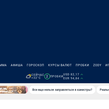
АММА
АФИША
ГОРОСКОП
КУРСЫ ВАЛЮТ
ПРОБКИ
ZODY
И
USD 82,17
СЕЙЧАС
2
ПРОБКИ
+32°C
EUR 94,84
Все еще нельзя заправляться в канистры?
Реаль