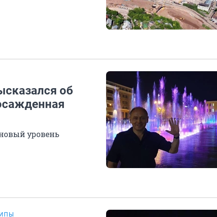
ысказался об
 осажденная
 новый уровень
ЛИПЫ