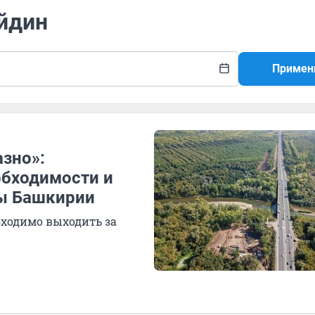
айдин
Примен
зно»:
обходимости и
ы Башкирии
ходимо выходить за