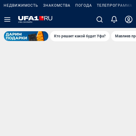
НЕДВИЖИМОСТЬ
ЗНАКОМСТВА
ПОГОДА
ТЕЛЕПРОГРАММА
Кто решает какой будет Уфа?
Мавлиев пр