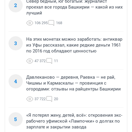
Север бедный, юг богатый: журналист
2
проехал все города Башкирии — какой из них
лучший
106 295
168
На этих монетах можно заработать: антиквар
3
из Уфы рассказал, какие редкие деньги 1961
по 2016 год обладают ценностью
47 372
11
Давлеканово — деревня, Раевка — не рай,
4
Чишмы и Кармаскалы — провинция с
огородами: отзывы на райцентры Башкирии
37 722
20
«Я потерял жену, детей, всё»: откровения экс-
5
рабочего уфимской «Лампочки» о долгах по
зарплате и закрытии завода