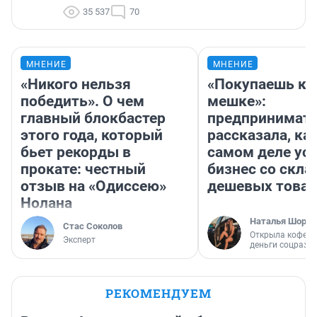
35 537
70
МНЕНИЕ
МНЕНИЕ
«Никого нельзя
«Покупаешь ко
победить». О чем
мешке»:
главный блокбастер
предпринимат
этого года, который
рассказала, как
бьет рекорды в
самом деле ус
прокате: честный
бизнес со скл
отзыв на «Одиссею»
дешевых това
Нолана
Наталья Шорох
Стас Соколов
Открыла кофейн
Эксперт
деньги соцразв
РЕКОМЕНДУЕМ