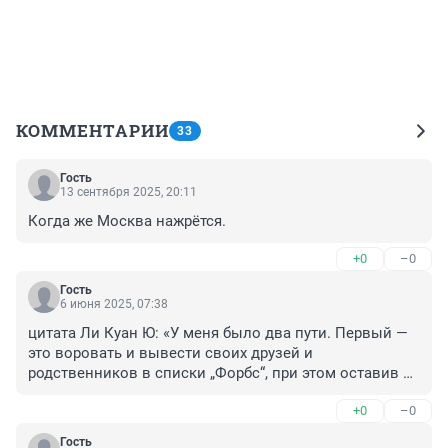
КОММЕНТАРИИ
33
Гость
13 сентября 2025, 20:11
Когда же Москва нажрётся.
+0
–0
Гость
6 июня 2025, 07:38
цитата Ли Куан Ю: «У меня было два пути. Первый — 
это воровать и вывести своих друзей и 
родственников в списки „Форбс“, при этом оставив 
свой народ на голой земле. Второй — это служить 
+0
–0
своему народу и вывести страну в десятку лучших 
стран мира. Я выбрал второе».
Гость