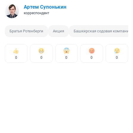
Артем Супонькин
корреспондент
Братья Ротенберги
Акция
Башкирская содовая компания
0
0
0
0
0