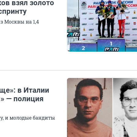
ов взял золото
спринту
з Москвы на 1,4
ще»: в Италии
ы» — полиция
у, и молодые бандиты