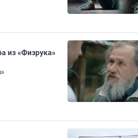
а из «Физрука»
да