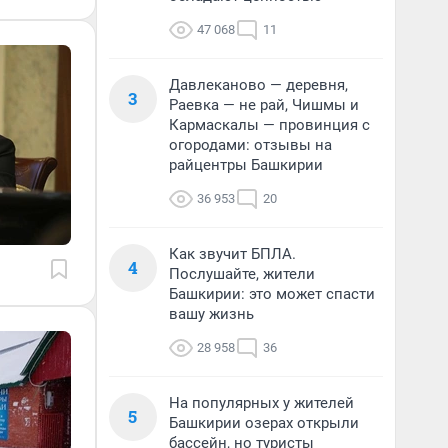
47 068
11
Давлеканово — деревня,
3
Раевка — не рай, Чишмы и
Кармаскалы — провинция с
огородами: отзывы на
райцентры Башкирии
36 953
20
Как звучит БПЛА.
4
Послушайте, жители
Башкирии: это может спасти
вашу жизнь
28 958
36
На популярных у жителей
5
Башкирии озерах открыли
бассейн, но туристы