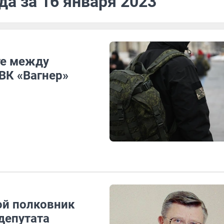
да за 16 января 2023
те между
ВК «Вагнер»
ой полковник
депутата