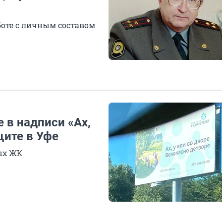
оте с личным составом
 в надписи «Ах,
щите в Уфе
ых ЖК