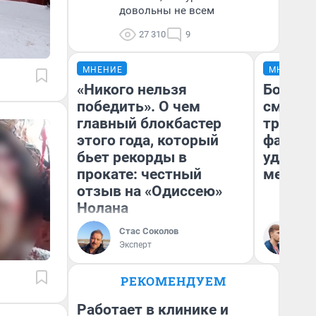
довольны не всем
27 310
9
МНЕНИЕ
МНЕНИЕ
«Никого нельзя
Боязнь
победить». О чем
сможет
главный блокбастер
тренер
этого года, который
фавори
бьет рекорды в
удержа
прокате: честный
месте
отзыв на «Одиссею»
Нолана
Стас Соколов
Ан
Эксперт
Жу
РЕКОМЕНДУЕМ
Работает в клинике и