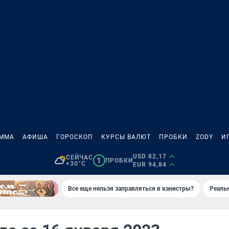
АММА
АФИША
ГОРОСКОП
КУРСЫ ВАЛЮТ
ПРОБКИ
ZODY
И
USD 82,17
СЕЙЧАС
1
ПРОБКИ
+30°C
EUR 94,84
Все еще нельзя заправляться в канистры?
Реаль