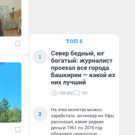
ТОП 5
Север бедный, юг
1
богатый: журналист
проехал все города
Башкирии — какой из
них лучший
105 302
167
На этих монетах можно
2
заработать: антиквар из Уфы
рассказал, какие редкие
деньги 1961 по 2016 год
обладают ценностью