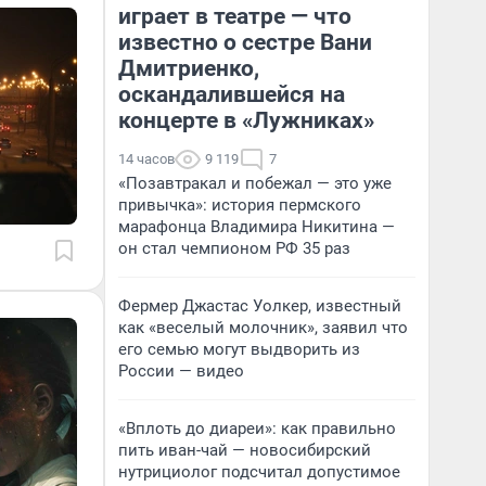
играет в театре — что
известно о сестре Вани
Дмитриенко,
оскандалившейся на
концерте в «Лужниках»
14 часов
9 119
7
«Позавтракал и побежал — это уже
привычка»: история пермского
марафонца Владимира Никитина —
он стал чемпионом РФ 35 раз
Фермер Джастас Уолкер, известный
как «веселый молочник», заявил что
его семью могут выдворить из
России — видео
«Вплоть до диареи»: как правильно
пить иван-чай — новосибирский
нутрициолог подсчитал допустимое