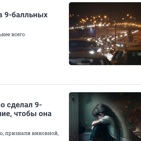
 в 9-балльных
нее всего
но сделал 9-
ие, чтобы она
ю, признали виновной,