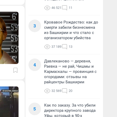
46 521
11
Кровавое Рождество: как до
3
смерти забили бизнесмена
из Башкирии и что стало с
организатором убийства
37 189
13
Давлеканово — деревня,
4
Раевка — не рай, Чишмы и
Кармаскалы — провинция с
огородами: отзывы на
райцентры Башкирии
32 569
20
Как по заказу. За что убили
5
директора крупного завода
Уфы, который в 90-х