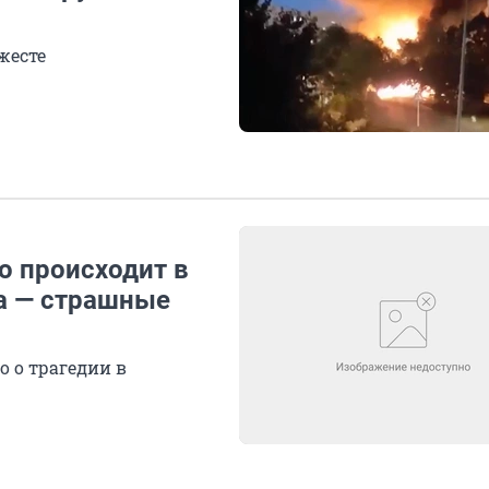
жесте
о происходит в
а — страшные
о о трагедии в