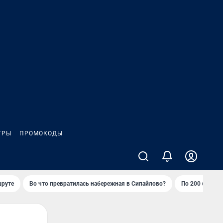
ГРЫ
ПРОМОКОДЫ
шруте
Во что превратилась набережная в Сипайлово?
По 200 баллов