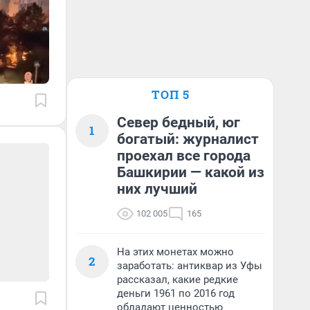
ТОП 5
Север бедный, юг
1
богатый: журналист
проехал все города
Башкирии — какой из
них лучший
102 005
165
На этих монетах можно
2
заработать: антиквар из Уфы
рассказал, какие редкие
деньги 1961 по 2016 год
обладают ценностью