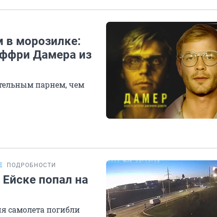
 в морозилке:
еффри Дамера из
ательным парнем, чем
Е
ПОДРОБНОСТИ
 Ейске попал на
ия самолета погибли