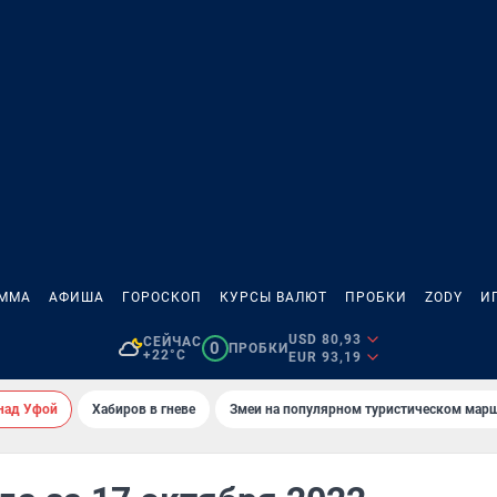
АММА
АФИША
ГОРОСКОП
КУРСЫ ВАЛЮТ
ПРОБКИ
ZODY
И
USD 80,93
СЕЙЧАС
0
ПРОБКИ
+22°C
EUR 93,19
над Уфой
Хабиров в гневе
Змеи на популярном туристическом мар