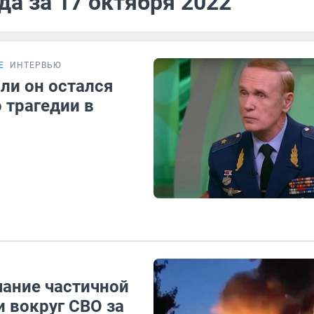
да за 17 октября 2022
Е
ИНТЕРВЬЮ
сли он остался
 трагедии в
чание частичной
 вокруг СВО за