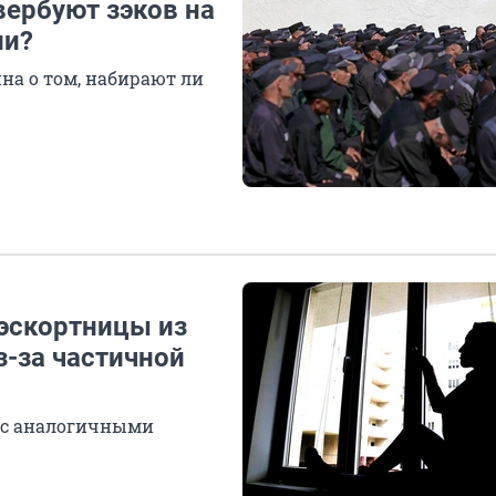
вербуют зэков на
ии?
на о том, набирают ли
 эскортницы из
з-за частичной
ь с аналогичными