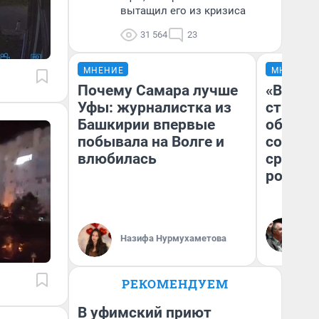
вытащил его из кризиса
31 564
23
МНЕНИЕ
МНЕНИЕ
Почему Самара лучше
«В 199
Уфы: журналистка из
строит
Башкирии впервые
обвали
побывала на Волге и
советс
влюбилась
сравни
россий
Ол
Бл
Назифа Нурмухаметова
вл
би
РЕКОМЕНДУЕМ
В уфимский приют