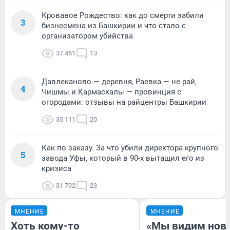
Кровавое Рождество: как до смерти забили
3
бизнесмена из Башкирии и что стало с
организатором убийства
37 461
13
Давлеканово — деревня, Раевка — не рай,
4
Чишмы и Кармаскалы — провинция с
огородами: отзывы на райцентры Башкирии
35 111
20
Как по заказу. За что убили директора крупного
5
завода Уфы, который в 90-х вытащил его из
кризиса
31 792
23
МНЕНИЕ
МНЕНИЕ
Хоть кому-то
«Мы видим нов