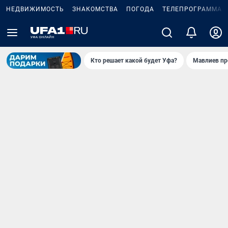
НЕДВИЖИМОСТЬ
ЗНАКОМСТВА
ПОГОДА
ТЕЛЕПРОГРАММА
Кто решает какой будет Уфа?
Мавлиев пр