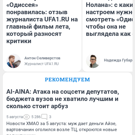
«Одиссея»
Нолана»: с каки
понравилась: отзыв
настроем нужн
журналиста UFA1.RU на
смотреть «Одис
главный фильм лета,
чтобы она не
который разносят
выглядела как 
критики
Антон Селиверстов
Надежда Губарь
Журналист UFA1.RU
РЕКОМЕНДУЕМ
AI-AINA: Атака на соцсети депутатов,
бюджета вузов не хватило лучшим и
сколько стоит арбуз
5 августа
5 286
3
Новости ХМАО за 5 августа: муж дает деньги Айзе,
вартовчанин оголился возле ТЦ, откроются новые