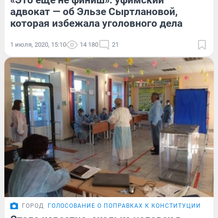
«Это еще не финиш»: уфимский
адвокат — об Эльзе Сыртлановой,
которая избежала уголовного дела
1 июля, 2020, 15:10
14 180
21
ГОРОД
ГОЛОСОВАНИЕ О ПОПРАВКАХ К КОНСТИТУЦИИ