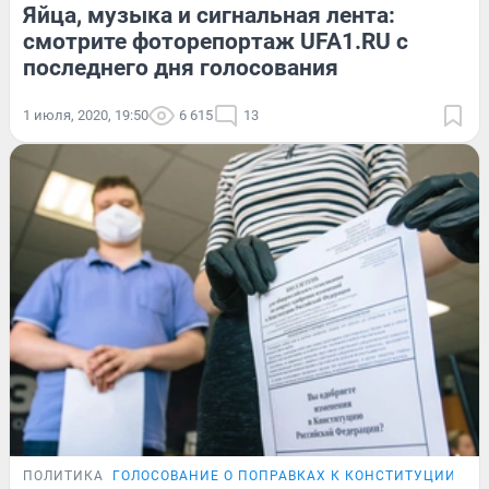
Яйца, музыка и сигнальная лента:
смотрите фоторепортаж UFA1.RU с
последнего дня голосования
1 июля, 2020, 19:50
6 615
13
ПОЛИТИКА
ГОЛОСОВАНИЕ О ПОПРАВКАХ К КОНСТИТУЦИИ
ОН