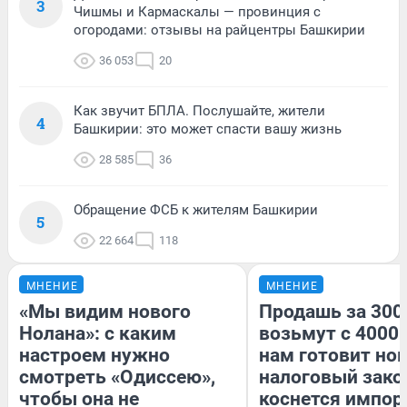
3
Чишмы и Кармаскалы — провинция с
огородами: отзывы на райцентры Башкирии
36 053
20
Как звучит БПЛА. Послушайте, жители
4
Башкирии: это может спасти вашу жизнь
28 585
36
Обращение ФСБ к жителям Башкирии
5
22 664
118
МНЕНИЕ
МНЕНИЕ
«Мы видим нового
Продашь за 3000
Нолана»: с каким
возьмут с 4000.
настроем нужно
нам готовит но
смотреть «Одиссею»,
налоговый зако
чтобы она не
коснется импор