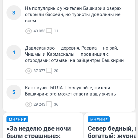
На популярных у жителей Башкирии озерах
3
открыли бассейн, но туристы довольны не
всем
43 053
11
Давлеканово — деревня, Раевка — не рай,
4
Чишмы и Кармаскалы — провинция с
огородами: отзывы на райцентры Башкирии
37 377
20
Как звучит БПЛА. Послушайте, жители
5
Башкирии: это может спасти вашу жизнь
29 243
36
МНЕНИЕ
МНЕНИЕ
«За неделю две ночи
Север бедный, 
были страшные»:
богатый: журна