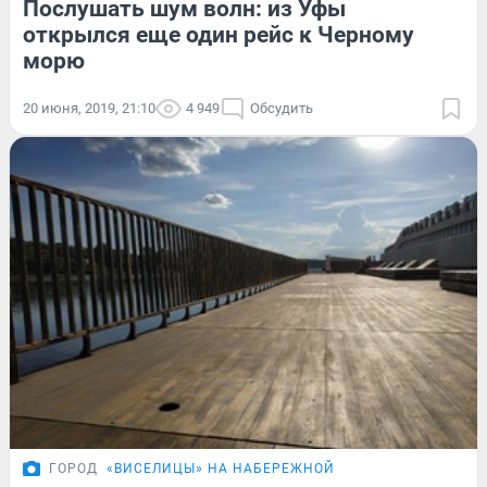
Послушать шум волн: из Уфы
открылся еще один рейс к Черному
морю
20 июня, 2019, 21:10
4 949
Обсудить
ГОРОД
«ВИСЕЛИЦЫ» НА НАБЕРЕЖНОЙ