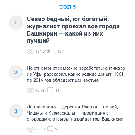
ТОП 5
Север бедный, юг богатый:
1
журналист проехал все города
Башкирии — какой из них
лучший
104 510
167
На этих монетах можно заработать: антиквар
2
из Уфы рассказал, какие редкие деньги 1961
по 2016 год обладают ценностью
46 794
11
Давлеканово — деревня, Раевка — не рай,
3
Чишмы и Кармаскалы — провинция с
огородами: отзывы на райцентры Башкирии
35 884
20