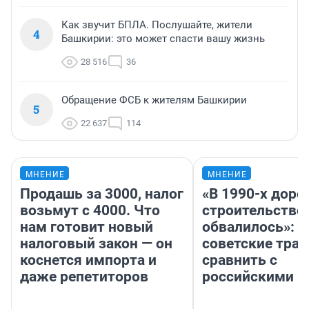
Как звучит БПЛА. Послушайте, жители
4
Башкирии: это может спасти вашу жизнь
28 516
36
Обращение ФСБ к жителям Башкирии
5
22 637
114
МНЕНИЕ
МНЕНИЕ
Продашь за 3000, налог
«В 1990-х дор
возьмут с 4000. Что
строительство
нам готовит новый
обвалилось»: 
налоговый закон — он
советские трас
коснется импорта и
сравнить с
даже репетиторов
российскими