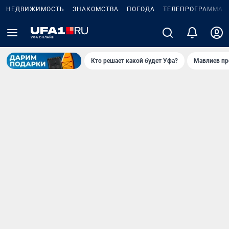
НЕДВИЖИМОСТЬ
ЗНАКОМСТВА
ПОГОДА
ТЕЛЕПРОГРАММА
Кто решает какой будет Уфа?
Мавлиев пр