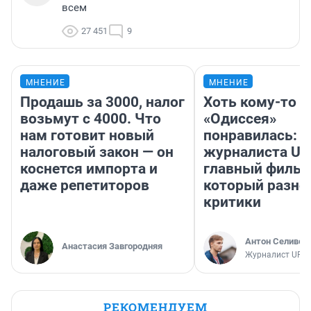
всем
27 451
9
МНЕНИЕ
МНЕНИЕ
Продашь за 3000, налог
Хоть кому-то
возьмут с 4000. Что
«Одиссея»
нам готовит новый
понравилась: 
налоговый закон — он
журналиста UF
коснется импорта и
главный фильм
даже репетиторов
который разно
критики
Антон Селивер
Анастасия Завгородняя
Журналист UFA1
РЕКОМЕНДУЕМ