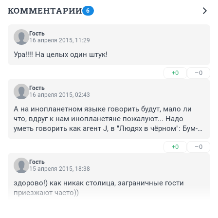
КОММЕНТАРИИ
6
Гость
16 апреля 2015, 11:29
Ура!!!! На целых один штук!
+0
–0
Гость
16 апреля 2015, 02:43
А на инопланетном языке говорить будут, мало ли 
что, вдруг к нам инопланетяне пожалуют... Надо 
уметь говорить как агент J, в "Людях в чёрном": Бум-
чики-бум-боло-бум-баг-бах-баа! ;) А если серьёзно, 
+0
–0
представляете, иностранец звонит в нашу службу 
спасения и говорит: "О майн гот, куда я попал? 
Гость
Помогите мне выбраться отсюда, я хочу домооооой!"
15 апреля 2015, 18:38
здорово!) как никак столица, заграничные гости 
приезжают часто))
+2
–0