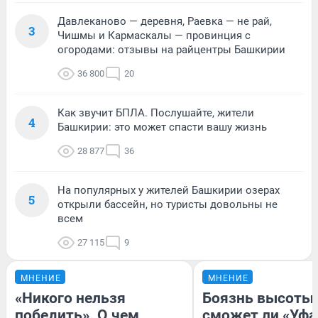
Давлеканово — деревня, Раевка — не рай,
3
Чишмы и Кармаскалы — провинция с
огородами: отзывы на райцентры Башкирии
36 800
20
Как звучит БПЛА. Послушайте, жители
4
Башкирии: это может спасти вашу жизнь
28 877
36
На популярных у жителей Башкирии озерах
5
открыли бассейн, но туристы довольны не
всем
27 115
9
МНЕНИЕ
МНЕНИЕ
«Никого нельзя
Боязнь высоты:
победить». О чем
сможет ли «Уфа