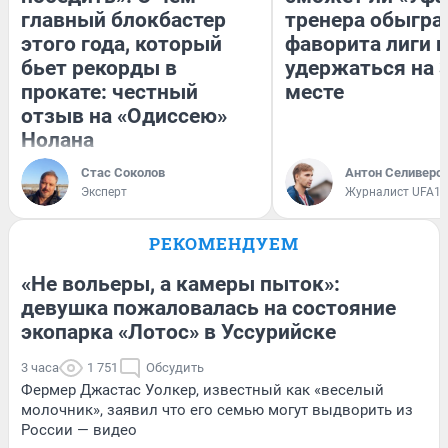
главный блокбастер
тренера обыгра
этого года, который
фаворита лиги и
бьет рекорды в
удержаться на 
прокате: честный
месте
отзыв на «Одиссею»
Нолана
Стас Соколов
Антон Селиверс
Эксперт
Журналист UFA1.
РЕКОМЕНДУЕМ
«Не вольеры, а камеры пыток»:
девушка пожаловалась на состояние
экопарка «Лотос» в Уссурийске
3 часа
1 751
Обсудить
Фермер Джастас Уолкер, известный как «веселый
молочник», заявил что его семью могут выдворить из
России — видео