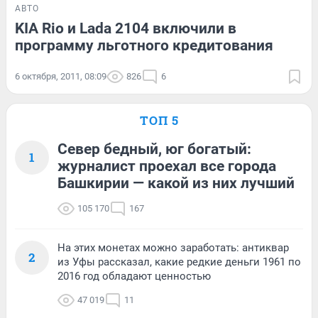
АВТО
KIA Rio и Lada 2104 включили в
программу льготного кредитования
6 октября, 2011, 08:09
826
6
ТОП 5
Север бедный, юг богатый:
1
журналист проехал все города
Башкирии — какой из них лучший
105 170
167
На этих монетах можно заработать: антиквар
2
из Уфы рассказал, какие редкие деньги 1961 по
2016 год обладают ценностью
47 019
11