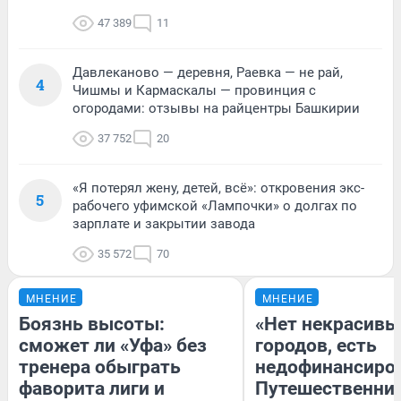
47 389
11
Давлеканово — деревня, Раевка — не рай,
4
Чишмы и Кармаскалы — провинция с
огородами: отзывы на райцентры Башкирии
37 752
20
«Я потерял жену, детей, всё»: откровения экс-
5
рабочего уфимской «Лампочки» о долгах по
зарплате и закрытии завода
35 572
70
МНЕНИЕ
МНЕНИЕ
Боязнь высоты:
«Нет некрасивы
сможет ли «Уфа» без
городов, есть
тренера обыграть
недофинансиро
фаворита лиги и
Путешественни