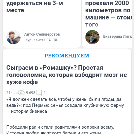
удержаться на 3-м
проехали 2000
месте
километров по 
машине — стоил
того
Антон Селиверстов
Екатерина Литк
Журналист UFA1.RU
РЕКОМЕНДУЕМ
Сыграем в «Ромашку»? Простая
головоломка, которая взбодрит мозг не
хуже кофе
21 час
9 698
1
«Я должен сделать всё, чтобы у жены были ягоды, да
ведь?»: под Пермью семья создала клубничную ферму
— история бизнеса
Победили рак и стали родителями вопреки всему.
История любви якутского бегуна и его жены