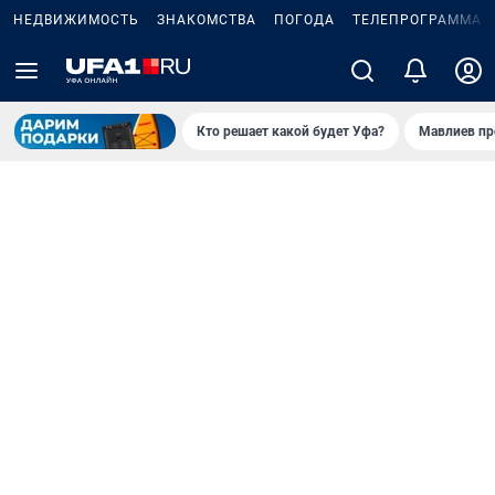
НЕДВИЖИМОСТЬ
ЗНАКОМСТВА
ПОГОДА
ТЕЛЕПРОГРАММА
Кто решает какой будет Уфа?
Мавлиев пр