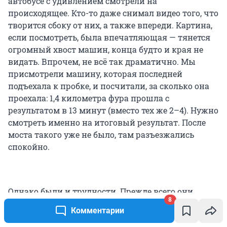
автобусе с удивлением смотрели на
происходящее. Кто-то даже снимал видео того, что
творится сбоку от них, а также впереди. Картина,
если посмотреть, была впечатляющая — тянется
огромный хвост машин, конца будто и края не
видать. Впрочем, не всё так драматично. Мы
присмотрели машину, которая последней
подъехала к пробке, и посчитали, за сколько она
проехала: 1,4 километра фура прошла с
результатом в 13 минут (вместо тех же 2–4). Нужно
смотреть именно на итоговый результат. После
моста такого уже не было, там разъезжались
спокойно.
Однако были и трудности. Прежде всего они
8
касаются автобусов и спецтранспорта. Пока мы
Комментарии
шли вдоль пробки, мимо в сторону Шакши