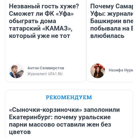
Незваный гость хуже?
Почему Самара
Сможет ли ФК «Уфа»
Уфы: журналис
обыграть дома
Башкирии впе
татарский «КАМАЗ»,
побывала на Во
который уже не тот
влюбилась
Антон Селиверстов
Назифа Нурму
Журналист UFA1.RU
РЕКОМЕНДУЕМ
«Сыночки-корзиночки» заполонили
Екатеринбург: почему уральские
парни массово оставили жен без
цветов