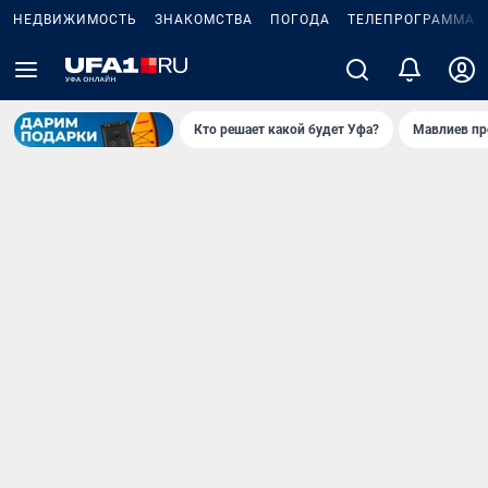
НЕДВИЖИМОСТЬ
ЗНАКОМСТВА
ПОГОДА
ТЕЛЕПРОГРАММА
Кто решает какой будет Уфа?
Мавлиев пр