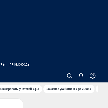
ГРЫ
ПРОМОКОДЫ
ные зарплаты учителей Уфы
Заказное убийство в Уфе 2000-х
Каким