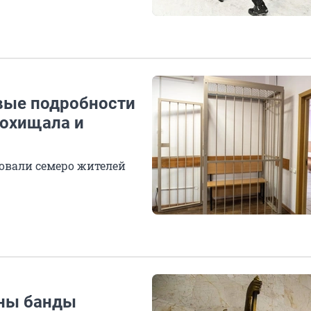
вые подробности
похищала и
довали семеро жителей
ены банды