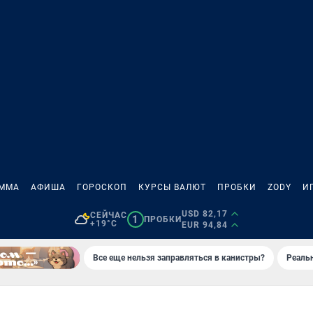
АММА
АФИША
ГОРОСКОП
КУРСЫ ВАЛЮТ
ПРОБКИ
ZODY
И
USD 82,17
СЕЙЧАС
1
ПРОБКИ
+19°C
EUR 94,84
Все еще нельзя заправляться в канистры?
Реаль