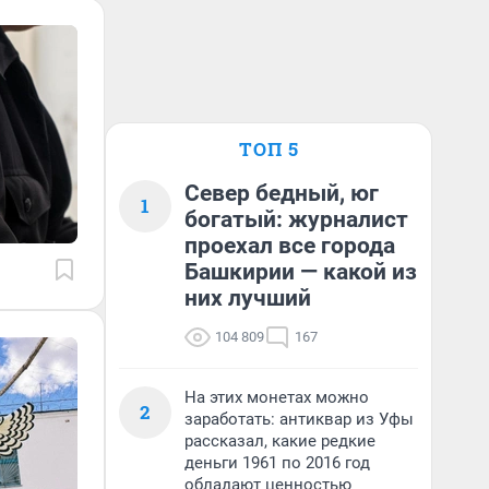
ТОП 5
Север бедный, юг
1
богатый: журналист
проехал все города
Башкирии — какой из
них лучший
104 809
167
На этих монетах можно
2
заработать: антиквар из Уфы
рассказал, какие редкие
деньги 1961 по 2016 год
обладают ценностью