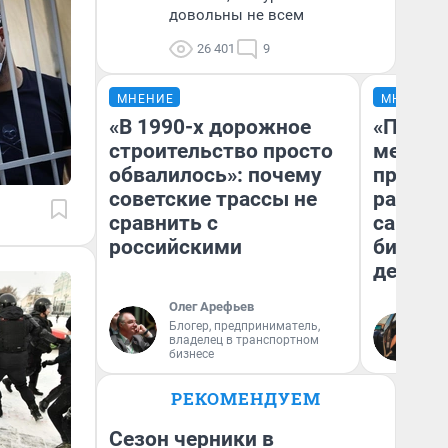
довольны не всем
26 401
9
МНЕНИЕ
МНЕНИЕ
«В 1990-х дорожное
«Покуп
строительство просто
мешке»
обвалилось»: почему
предпр
советские трассы не
рассказ
сравнить с
самом 
российскими
бизнес
дешевы
Олег Арефьев
На
Блогер, предприниматель,
владелец в транспортном
От
бизнесе
де
РЕКОМЕНДУЕМ
Сезон черники в