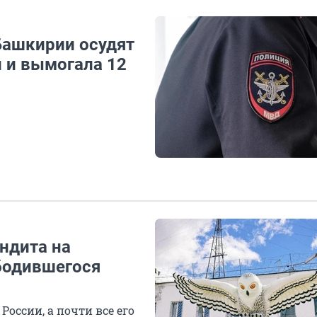
 Башкирии осудят
 и вымогала 12
ндита на
бодившегося
России, а почти все его