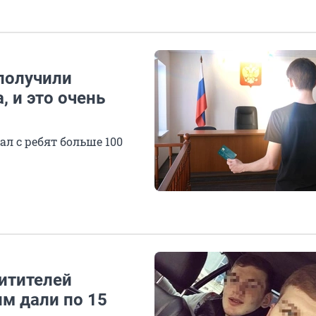
получили
, и это очень
л с ребят больше 100
итителей
м дали по 15