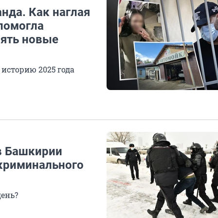
анда. Как наглая
помогла
нять новые
историю 2025 года
 в Башкирии
 криминального
день?