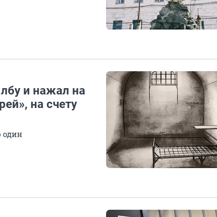
 лбу и нажал на
рей», на счету
о один