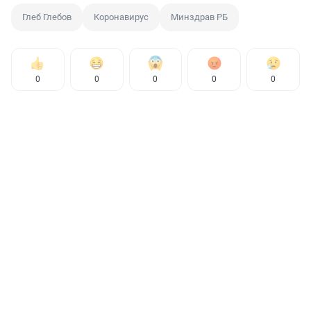
Глеб Глебов
Коронавирус
Минздрав РБ
0
0
0
0
0