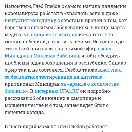
Напомним, Глеб Глебов с самого начала пандемии
коронавируса работал в «красной» зоне и даже
выпустил методичку
с советами врачей о том, как
бороться с опасным заболеванием. В конце марта
медика
уволили из госпиталя
из-за того, что
«ковид победили, а платить нечем». Незадолго до
этого Глеб пригласил на прямой эфир
главу
Минздрава Максима Забелина
, чтобы обсудить
проблемы здравоохранения в республике. Однако
эфир так и не состоялся. Глебов также
выступал
за бесплатное тестирование на антитела
,
критиковал Минздрав
за «вранье о количестве
больных»
. В
интервью UFA1.RU
он подробно
рассказал об обвинениях в самопиаре и
мошенничестве и о том, зачем ведет блог о
лечении ковида.
В настоящий момент Глеб Глебов работает