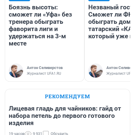
Боязнь высоты:
Незваный гост
сможет ли «Уфа» без
Сможет ли ФК 
тренера обыграть
обыграть дома
фаворита лиги и
татарский «КА
удержаться на 3-м
который уже не
месте
Антон Селиверстов
Антон Селивер
Журналист UFA1.RU
Журналист UFA1
РЕКОМЕНДУЕМ
Лицевая гладь для чайников: гайд от
набора петель до первого готового
изделия
19 часов
9 931
Обсудить