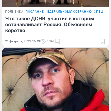
ПОЛИТИКА
ПОСЛАНИЕ ФЕДЕРАЛЬНОМУ СОБРАНИЮ
СПЕЦОПЕ
Что такое ДСНВ, участие в котором
останавливает Россия. Объясняем
коротко
21 февраля, 2023, 16:49
3 268
5