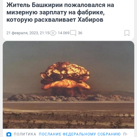
Житель Башкирии пожаловался на
мизерную зарплату на фабрике,
которую расхваливает Хабиров
21 февраля, 2023, 21:15
14 069
36
ПОЛИТИКА
ПОСЛАНИЕ ФЕДЕРАЛЬНОМУ СОБРАНИЮ
ПОДР