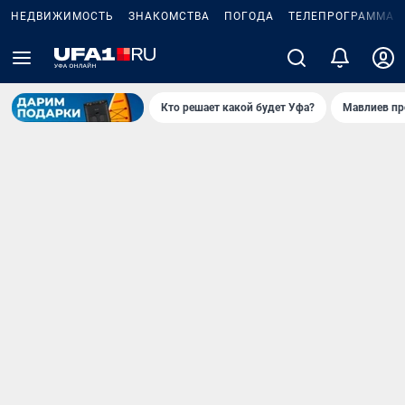
НЕДВИЖИМОСТЬ
ЗНАКОМСТВА
ПОГОДА
ТЕЛЕПРОГРАММА
Кто решает какой будет Уфа?
Мавлиев пр