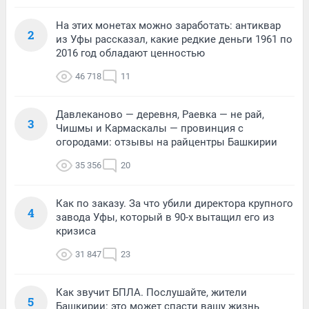
На этих монетах можно заработать: антиквар
2
из Уфы рассказал, какие редкие деньги 1961 по
2016 год обладают ценностью
46 718
11
Давлеканово — деревня, Раевка — не рай,
3
Чишмы и Кармаскалы — провинция с
огородами: отзывы на райцентры Башкирии
35 356
20
Как по заказу. За что убили директора крупного
4
завода Уфы, который в 90-х вытащил его из
кризиса
31 847
23
Как звучит БПЛА. Послушайте, жители
5
Башкирии: это может спасти вашу жизнь