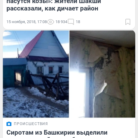
пасутся козы»: жители Шакши
рассказали, как дичает район
15 ноября, 2018, 17:08
18 934
18
ПРОИСШЕСТВИЯ
Сиротам из Башкирии выделили