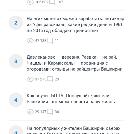
105 682
167
На этих монетах можно заработать: антиквар
2
из Уфы рассказал, какие редкие деньги 1961
по 2016 год обладают ценностью
47 183
11
Давлеканово — деревня, Раевка — не рай,
3
Чишмы и Кармаскалы — провинция с
огородами: отзывы на райцентры Башкирии
37 273
20
Как звучит БПЛА. Послушайте, жители
4
Башкирии: это может спасти вашу жизнь
29 147
36
На популярных у жителей Башкирии озерах
5