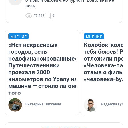
открыли бассейн, но туристы довольны не
всем
27 548
9
МНЕНИЕ
МНЕНИЕ
«Нет некрасивых
Колобок-колобо
городов, есть
тебя боюсь! Ра
недофинансированные».
отложили прок
Путешественники
«Человека-пау
проехали 2000
отзыв о фильм
километров по Уралу на
«человека-бул
машине — стоило ли оно
того
Екатерина Литкевич
Надежда Губар