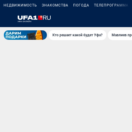
НЕДВИЖИМОСТЬ
ЗНАКОМСТВА
ПОГОДА
ТЕЛЕПРОГРАММА
Кто решает какой будет Уфа?
Мавлиев пр