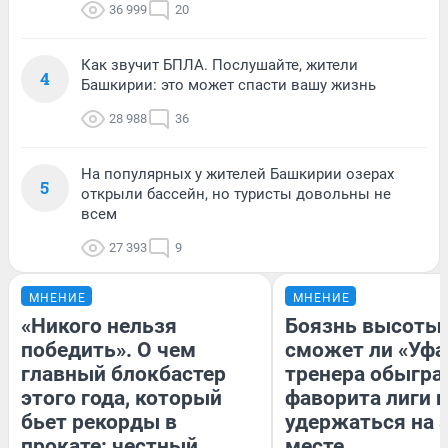
36 999
20
Как звучит БПЛА. Послушайте, жители
4
Башкирии: это может спасти вашу жизнь
28 988
36
На популярных у жителей Башкирии озерах
5
открыли бассейн, но туристы довольны не
всем
27 393
9
МНЕНИЕ
МНЕНИЕ
«Никого нельзя
Боязнь высоты:
победить». О чем
сможет ли «Уфа
главный блокбастер
тренера обыгра
этого года, который
фаворита лиги и
бьет рекорды в
удержаться на 
прокате: честный
месте