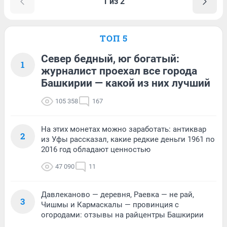
1 из 2
ТОП 5
Север бедный, юг богатый:
1
журналист проехал все города
Башкирии — какой из них лучший
105 358
167
На этих монетах можно заработать: антиквар
2
из Уфы рассказал, какие редкие деньги 1961 по
2016 год обладают ценностью
47 090
11
Давлеканово — деревня, Раевка — не рай,
3
Чишмы и Кармаскалы — провинция с
огородами: отзывы на райцентры Башкирии