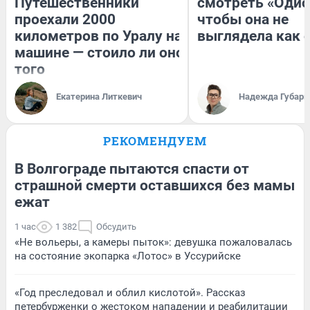
Путешественники
смотреть «Одис
проехали 2000
чтобы она не
километров по Уралу на
выглядела как 
машине — стоило ли оно
того
Екатерина Литкевич
Надежда Губарь
РЕКОМЕНДУЕМ
В Волгограде пытаются спасти от
страшной смерти оставшихся без мамы
ежат
1 час
1 382
Обсудить
«Не вольеры, а камеры пыток»: девушка пожаловалась
на состояние экопарка «Лотос» в Уссурийске
«Год преследовал и облил кислотой». Рассказ
петербурженки о жестоком нападении и реабилитации