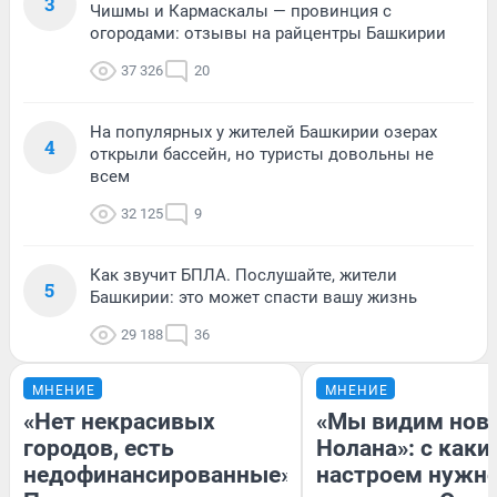
3
Чишмы и Кармаскалы — провинция с
огородами: отзывы на райцентры Башкирии
37 326
20
На популярных у жителей Башкирии озерах
4
открыли бассейн, но туристы довольны не
всем
32 125
9
Как звучит БПЛА. Послушайте, жители
5
Башкирии: это может спасти вашу жизнь
29 188
36
МНЕНИЕ
МНЕНИЕ
«Нет некрасивых
«Мы видим нов
городов, есть
Нолана»: с каки
недофинансированные».
настроем нужн