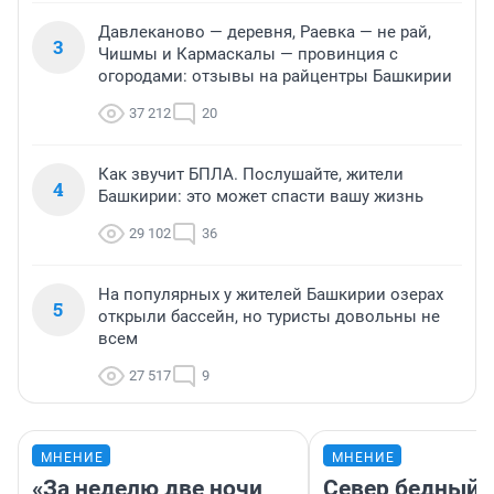
Давлеканово — деревня, Раевка — не рай,
3
Чишмы и Кармаскалы — провинция с
огородами: отзывы на райцентры Башкирии
37 212
20
Как звучит БПЛА. Послушайте, жители
4
Башкирии: это может спасти вашу жизнь
29 102
36
На популярных у жителей Башкирии озерах
5
открыли бассейн, но туристы довольны не
всем
27 517
9
МНЕНИЕ
МНЕНИЕ
«За неделю две ночи
Север бедный,