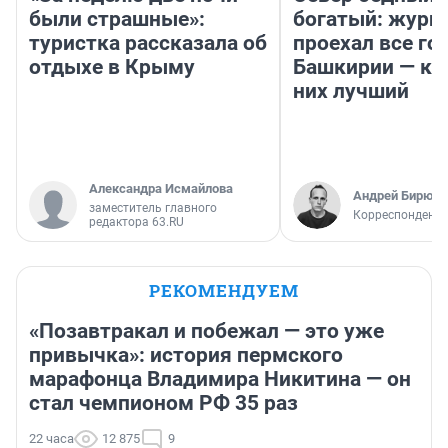
были страшные»:
богатый: журн
туристка рассказала об
проехал все го
отдыхе в Крыму
Башкирии — ка
них лучший
Александра Исмайлова
Андрей Бирюко
заместитель главного
Корреспондент 
редактора 63.RU
РЕКОМЕНДУЕМ
«Позавтракал и побежал — это уже
привычка»: история пермского
марафонца Владимира Никитина — он
стал чемпионом РФ 35 раз
22 часа
12 875
9