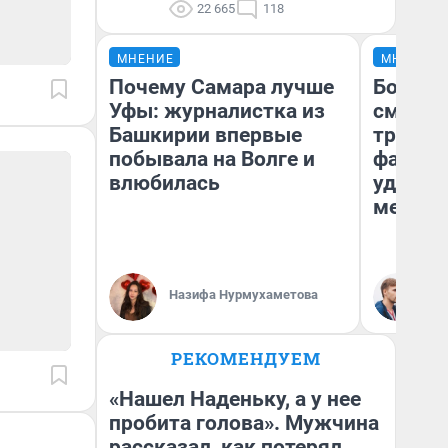
22 665
118
МНЕНИЕ
МНЕНИЕ
Почему Самара лучше
Боязнь
Уфы: журналистка из
сможет
Башкирии впервые
тренер
побывала на Волге и
фавори
влюбилась
удержа
месте
Ан
Назифа Нурмухаметова
Жу
РЕКОМЕНДУЕМ
«Нашел Наденьку, а у нее
пробита голова». Мужчина
рассказал, как потерял