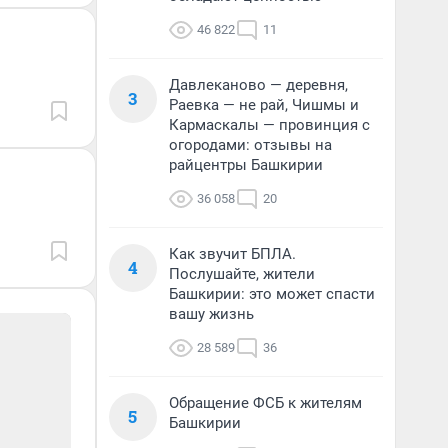
46 822
11
Давлеканово — деревня,
3
Раевка — не рай, Чишмы и
Кармаскалы — провинция с
огородами: отзывы на
райцентры Башкирии
36 058
20
Как звучит БПЛА.
4
Послушайте, жители
Башкирии: это может спасти
вашу жизнь
28 589
36
Обращение ФСБ к жителям
5
Башкирии