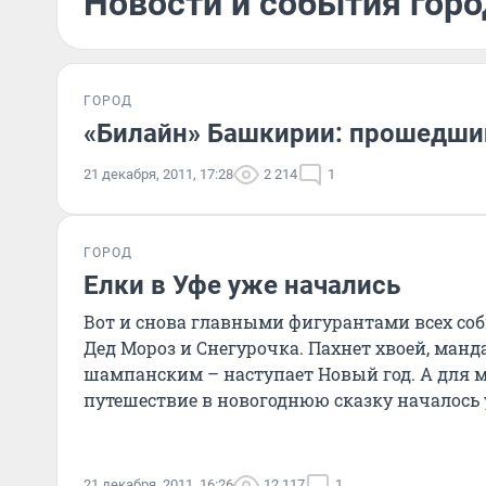
Новости и события горо
ГОРОД
«Билайн» Башкирии: прошедши
21 декабря, 2011, 17:28
2 214
1
ГОРОД
Елки в Уфе уже начались
Вот и снова главными фигурантами всех соб
Дед Мороз и Снегурочка. Пахнет хвоей, ман
шампанским – наступает Новый год. А для м
путешествие в новогоднюю сказку началось у
21 декабря, 2011, 16:26
12 117
1