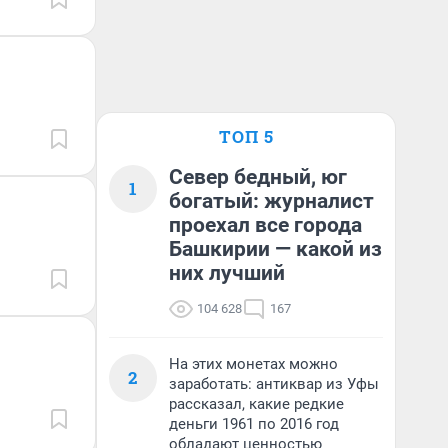
ТОП 5
Север бедный, юг
1
богатый: журналист
проехал все города
Башкирии — какой из
них лучший
104 628
167
На этих монетах можно
2
заработать: антиквар из Уфы
рассказал, какие редкие
деньги 1961 по 2016 год
обладают ценностью