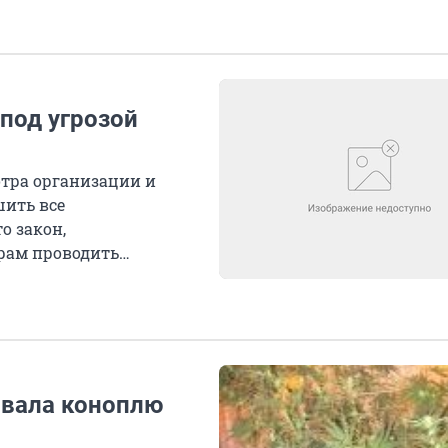
под угрозой
отра организации и
шить все
о закон,
рам проводить
вала коноплю