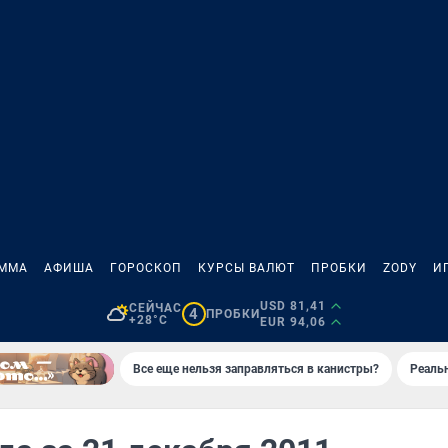
АММА
АФИША
ГОРОСКОП
КУРСЫ ВАЛЮТ
ПРОБКИ
ZODY
И
USD 81,41
СЕЙЧАС
4
ПРОБКИ
+28°C
EUR 94,06
Все еще нельзя заправляться в канистры?
Реаль