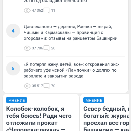
2016 год обладают ценностью
47 362
11
Давлеканово — деревня, Раевка — не рай,
4
Чишмы и Кармаскалы — провинция с
огородами: отзывы на райцентры Башкирии
37 706
20
«Я потерял жену, детей, всё»: откровения экс-
5
рабочего уфимской «Лампочки» о долгах по
зарплате и закрытии завода
35 517
70
МНЕНИЕ
МНЕНИЕ
Колобок-колобок, я
Север бедный, 
тебя боюсь! Ради чего
богатый: журна
отложили прокат
проехал все гор
«Человека-паука» —
Башкирии — как