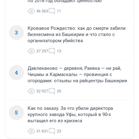
по 2016 год обладают ценностью
46 563
11
Кровавое Рождество: как до смерти забили
3
бизнесмена из Башкирии и что стало с
организатором убийства
37 297
13
Давлеканово — деревня, Раевка — не рай,
4
Чишмы и Кармаскалы — провинция с
огородами: отзывы на райцентры Башкирии
32 927
20
Как по заказу. За что убили директора
5
крупного завода Уфы, который в 90-х
вытащил его из кризиса
31 631
23