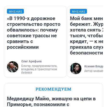
МНЕНИЕ
МНЕНИЕ
«В 1990-х дорожное
Мой банк меня
строительство просто
бережет. Журн
обвалилось»: почему
хотела снять 2
советские трассы не
тысяч, чтобы п
сравнить с
кредит, — к не
российскими
приехала служ
безопасности
Олег Арефьев
Блогер, предприниматель,
Ксения Владим
владелец в транспортном
Автор мнения
бизнесе
РЕКОМЕНДУЕМ
Медведицу Майю, жившую на цепи в
Приморье, познакомили с