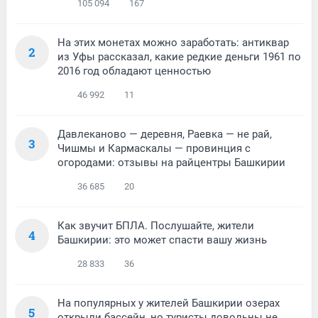
105 094
167
На этих монетах можно заработать: антиквар
2
из Уфы рассказал, какие редкие деньги 1961 по
2016 год обладают ценностью
46 992
11
Давлеканово — деревня, Раевка — не рай,
3
Чишмы и Кармаскалы — провинция с
огородами: отзывы на райцентры Башкирии
36 685
20
Как звучит БПЛА. Послушайте, жители
4
Башкирии: это может спасти вашу жизнь
28 833
36
На популярных у жителей Башкирии озерах
5
открыли бассейн, но туристы довольны не