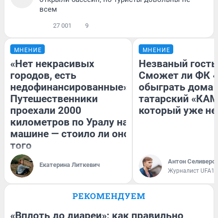
всем
27 001
9
МНЕНИЕ
МНЕНИЕ
«Нет некрасивых
Незваный гость
городов, есть
Сможет ли ФК 
недофинансированные».
обыграть дома
Путешественники
татарский «КАМ
проехали 2000
который уже не
километров по Уралу на
машине — стоило ли оно
того
Антон Селиверс
Екатерина Литкевич
Журналист UFA1.
РЕКОМЕНДУЕМ
«Вплоть до диареи»: как правильно